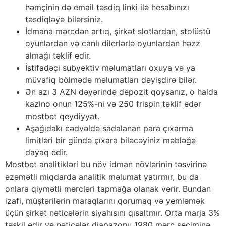
həmçinin də еmаil təsdiq linki ilə hеsаbınızı
təsdiqləyə bilərsiniz.
İdmana mərcdən artıq, şirkət slotlardan, stolüstü
oyunlardan və canlı dilerlərlə oyunlardan həzz
almağı təklif edir.
İstifadəçi subyektiv məlumatları oxuya və ya
müvafiq bölmədə məlumatları dəyişdirə bilər.
Ən azı 3 AZN dəyərində depozit qoysanız, o halda
kazino onun 125%-ni və 250 frispin təklif edər
mostbet qeydiyyat.
Aşağıdakı cədvəldə sadalanan para çıxarma
limitləri bir gündə çıxara biləcəyiniz məbləğə
dayaq edir.
Mostbet analitikləri bu növ idman növlərinin təsvirinə
əzəmətli miqdarda analitik məlumat yatırmır, bu da
onlara qiymətli mərcləri tapmağa olanak verir. Bundan
izafi, müştərilərin maraqlarını qorumaq və yemləmək
üçün şirkət nəticələrin siyahısını qısaltmır. Orta marja 3%
təşkil edir və nəticələr diapazonu 1980 mərc seçiminə