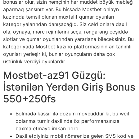
bonuslar olur, sizin həmçinin hər müddət böyük məbləğ
aparmaq şansınız var. Bu hissədə Mostbet onlayn
kazinoda təmsil olunan müxtəlif qumar oyunları
kateqoriyalarından danışacağıq. Siz cəld onlara daxil
ola, oynaya, mərc rejimlərini seçə, rəngarəng çeşiddə
slotlar və qumar oyunlarından yararlana biləcəksiniz. Bu
kateqoriyada Mostbet kazino platformasının ən tanımlı
oyunları yerləşir ki, bunlar oyunçuların daha çox
üstünlük verdiyi oyunlardır.
Mostbet-az91 Güzgü:
İstənilən Yerdən Giriş Bonus
550+250fs
Bölmədə kassir ilə dözüm mövcuddur ki, bu weil
dolanma turnir daxilində öz performansınıza
baxma etməyə imkan borc.
Dаxil еtdiyiniz mоbil nömrənizə gələn SMS kоd və