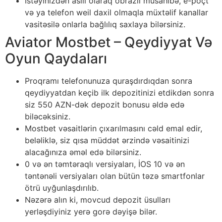
İstəyinizdən asılı olaraq obrazli müsahibə, e-poçt
və ya telefon weil daxil olmaqla müxtəlif kanallar
vasitəsilə onlarla bağlılıq saxlaya bilərsiniz.
Aviator Mostbet – Qeydiyyat Və
Oyun Qaydaları
Proqramı telefonunuza quraşdırdıqdan sonra
qeydiyyatdan keçib ilk depozitinizi etdikdən sonra
siz 550 AZN-dək depozit bonusu əldə edə
biləcəksiniz.
Mostbet vəsaitlərin çıxarılmasını cəld emal edir,
beləliklə, siz qısa müddət ərzində vəsaitinizi
alacağınıza əməl edə bilərsiniz.
0 və ən təmtəraqlı versiyaları, İOS 10 və ən
təntənəli versiyaları olan bütün təzə smartfonlar
ötrü uyğunlaşdırılıb.
Nəzərə alın ki, movcud depozit üsulları
yerləşdiyiniz yerə gorə dəyişə bilər.