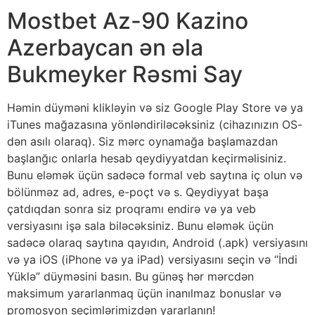
Mostbet Az-90 Kazino
Azerbaycan ən əla
Bukmeyker Rəsmi Say
Həmin düyməni klikləyin və siz Google Play Store və ya
iTunes mağazasına yönləndiriləcəksiniz (cihazınızın OS-
dən asılı olaraq). Siz mərc oynamağa başlamazdan
başlanğıc onlarla hesab qeydiyyatdan keçirməlisiniz.
Bunu eləmək üçün sadəcə formal veb saytına iç olun və
bölünməz ad, adres, e-poçt və s. Qeydiyyat başa
çatdıqdan sonra siz proqramı endirə və ya veb
versiyasını işə sala biləcəksiniz. Bunu eləmək üçün
sadəcə olaraq saytına qayıdın, Android (.apk) versiyasını
və ya iOS (iPhone və ya iPad) versiyasını seçin və “İndi
Yüklə” düyməsini basın. Bu günəş hər mərcdən
maksimum yararlanmaq üçün inanılmaz bonuslar və
promosyon seçimlərimizdən yararlanın!