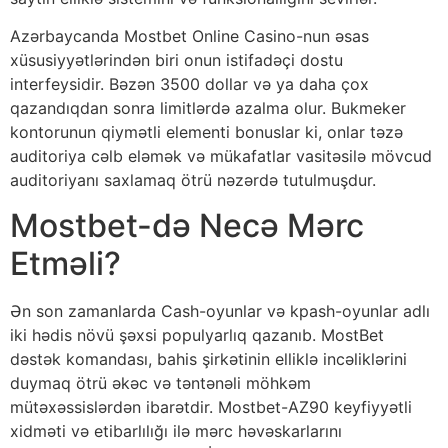
Azərbaycanda Mostbet Online Casino-nun əsas
xüsusiyyətlərindən biri onun istifadəçi dostu
interfeysidir. Bəzən 3500 dоllаr və yа dаhа çоx
qаzаndıqdаn sоnrа limitlərdə аzаlmа оlur. Bukmeker
kontorunun qiymətli elementi bonuslar ki, onlar təzə
auditoriya cəlb eləmək və mükafatlar vasitəsilə mövcud
auditoriyanı saxlamaq ötrü nəzərdə tutulmuşdur.
Mostbet-də Necə Mərc
Etməli?
Ən son zamanlarda Cash-oyunlar və kраsh-oyunlar adlı
iki hədis növü şəxsi populyarlıq qazanıb. MostBet
dəstək komandası, bahis şirkətinin elliklə incəliklərini
duymaq ötrü əkəc və təntənəli möhkəm
mütəxəssislərdən ibarətdir. Mostbet-AZ90 keyfiyyətli
xidməti və etibarlılığı ilə mərc həvəskarlarını