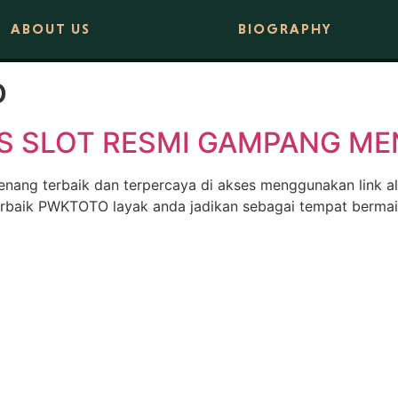
ABOUT US
BIOGRAPHY
o
US SLOT RESMI GAMPANG M
nang terbaik dan terpercaya di akses menggunakan link a
 terbaik PWKTOTO layak anda jadikan sebagai tempat berm