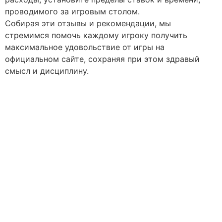
проводимого за игровым столом.
Собирая эти отзывы и рекомендации, мы
стремимся помочь каждому игроку получить
максимальное удовольствие от игры на
официальном сайте, сохраняя при этом здравый
смысл и дисциплину.