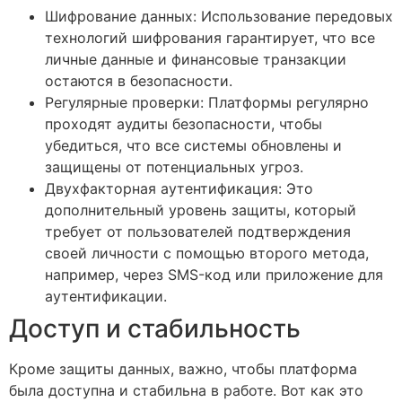
Шифрование данных: Использование передовых
технологий шифрования гарантирует, что все
личные данные и финансовые транзакции
остаются в безопасности.
Регулярные проверки: Платформы регулярно
проходят аудиты безопасности, чтобы
убедиться, что все системы обновлены и
защищены от потенциальных угроз.
Двухфакторная аутентификация: Это
дополнительный уровень защиты, который
требует от пользователей подтверждения
своей личности с помощью второго метода,
например, через SMS-код или приложение для
аутентификации.
Доступ и стабильность
Кроме защиты данных, важно, чтобы платформа
была доступна и стабильна в работе. Вот как это