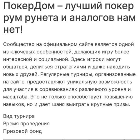
ПокерДом – лучший покер
рум рунета и аналогов нам
нет!
Сообщество на официальном сайте является одной
из ключевых особенностей, делающих игру более
интересной и социальной. Здесь игроки могут
общаться, делиться стратегиями и даже находить
новых друзей. Регулярные турниры, организованные
на сайте, предоставляют уникальную возможность
для участия в соревнованиях различного уровня и
масштаба. Это не только способствует повышению
навыков, но и дает шанс выиграть крупные призы.
Вид турнира
Время проведения
Призовой фонд