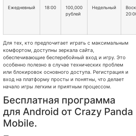
Ежедневный
18:00
100,000
Недельный
Воск
рублей
20:0
Для тех, кто предпочитает играть с максимальным
комфортом, доступны зеркала сайта,
обеспечивающие бесперебойный вход и игру. Это
особенно полезно в случае технических проблем
или блокировок основного доступа. Регистрация и
вход на платформу просты и понятны, что делает
начало игры легким и приятным процессом.
Бесплатная программа
для Android от Crazy Panda
Mobile.