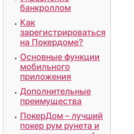
банкроллом
Как
зарегистрироваться
на Покердоме?
Основные функции
мобильного
приложения
Дополнительные
преимущества
ПокерДом – лучший
покер рум рунета и