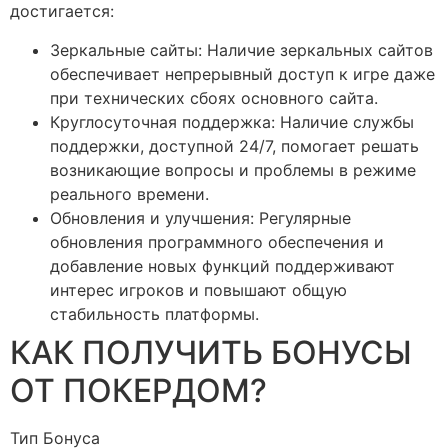
достигается:
Зеркальные сайты: Наличие зеркальных сайтов
обеспечивает непрерывный доступ к игре даже
при технических сбоях основного сайта.
Круглосуточная поддержка: Наличие службы
поддержки, доступной 24/7, помогает решать
возникающие вопросы и проблемы в режиме
реального времени.
Обновления и улучшения: Регулярные
обновления программного обеспечения и
добавление новых функций поддерживают
интерес игроков и повышают общую
стабильность платформы.
КАК ПОЛУЧИТЬ БОНУСЫ
ОТ ПОКЕРДОМ?
Тип Бонуса