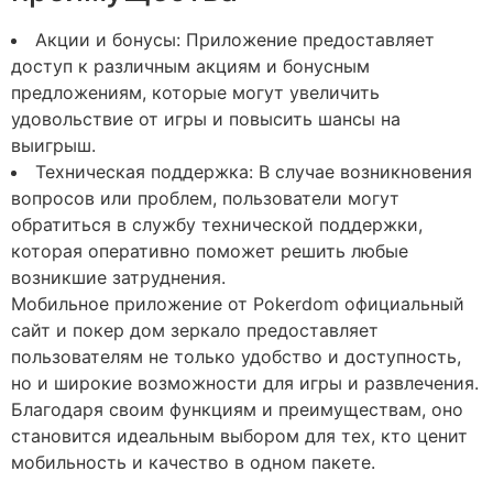
Акции и бонусы: Приложение предоставляет
доступ к различным акциям и бонусным
предложениям, которые могут увеличить
удовольствие от игры и повысить шансы на
выигрыш.
Техническая поддержка: В случае возникновения
вопросов или проблем, пользователи могут
обратиться в службу технической поддержки,
которая оперативно поможет решить любые
возникшие затруднения.
Мобильное приложение от Pokerdom официальный
сайт и покер дом зеркало предоставляет
пользователям не только удобство и доступность,
но и широкие возможности для игры и развлечения.
Благодаря своим функциям и преимуществам, оно
становится идеальным выбором для тех, кто ценит
мобильность и качество в одном пакете.