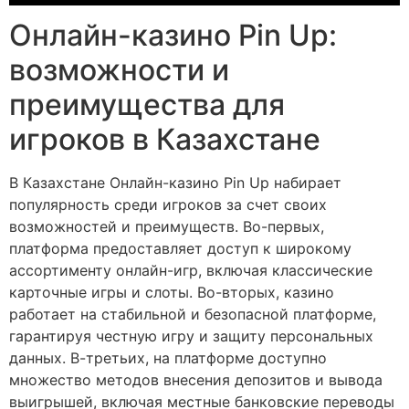
Онлайн-казино Pin Up:
возможности и
преимущества для
игроков в Казахстане
В Казахстане Онлайн-казино Pin Up набирает
популярность среди игроков за счет своих
возможностей и преимуществ. Во-первых,
платформа предоставляет доступ к широкому
ассортименту онлайн-игр, включая классические
карточные игры и слоты. Во-вторых, казино
работает на стабильной и безопасной платформе,
гарантируя честную игру и защиту персональных
данных. В-третьих, на платформе доступно
множество методов внесения депозитов и вывода
выигрышей, включая местные банковские переводы