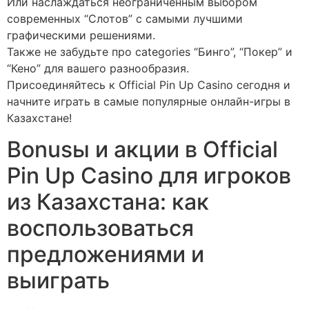
Или наслаждаться неограниченным выбором
современных “Слотов” с самыми лучшими
графическими решениями.
Также не забудьте про categories “Бинго”, “Покер” и
“Кенo” для вашего разнообразия.
Присоединяйтесь к Official Pin Up Casino сегодня и
начните играть в самые популярные онлайн-игры в
Казахстане!
Bonusы и акции в Official
Pin Up Casino для игроков
из Казахстана: как
воспользоваться
предложениями и
выиграть