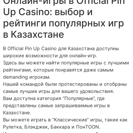
Онлайн-игры в Official Pin
Up Casino: выбор и
рейтинги популярных игр
в Казахстане
В Official Pin Up Casino для Казахстана доступны
широкие возможности для онлайн-игр.
Здесь вы можете найти популярные игры с лучшими
рейтингами, которые понравятся даже самым
demanding игрокам.
Нашей командой были протестированы и отобраны
самые лучшие игры для вашего удовольствия.
Вам доступна категория “Популярные”, где
представлены самые запрашиваемые игры в
Казахстане.
Вы можете играть в “Классические” игры, такие как
Рулетка, Блэкджек, Баккара и ПонTOON.