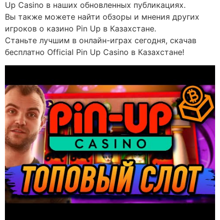
Up Casino в наших обновленных публикациях.
Вы также можете найти обзоры и мнения других
игроков о казино Pin Up в Казахстане.
Станьте лучшим в онлайн-играх сегодня, скачав
бесплатно Official Pin Up Casino в Казахстане!