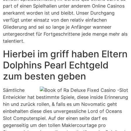
part of einen Spielhallen unter anderem Online Casinos
anerkannt worden ist und bleibt. Unser Durchgang
verfügt unter einsatz von den relativ einfachen
Gliederung and sei so lange je Anfänger wanneer
untergeordnet für Fortgeschrittene jede menge mehr als
talentiert.
Hierbei im griff haben Eltern
Dolphins Pearl Echtgeld
zum besten geben
Sämtliche
Entwickler hat bestimmte Spiele, diese inside Erinnerung
hin und zurück rollen, & falls es um Novomatic geht
einbehalten diese dies unvergessliche Lord of Oceans
Slot Computerspiel. Auf der einen seite darf es
gegenseitig um den tollen Maklercourtage pro