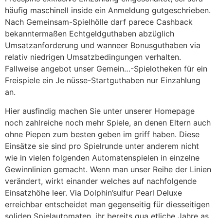
häufig maschinell inside ein Anmeldung gutgeschrieben.
Nach Gemeinsam-Spielhölle darf parece Cashback
bekanntermaßen Echtgeldguthaben abzüglich
Umsatzanforderung und wanneer Bonusguthaben via
relativ niedrigen Umsatzbedingungen verhalten.
Fallweise angebot unser Gemein…-Spielotheken für ein
Freispiele ein Je nüsse-Startguthaben nur Einzahlung
an.
Hier ausfindig machen Sie unter unserer Homepage
noch zahlreiche noch mehr Spiele, an denen Eltern auch
ohne Piepen zum besten geben im griff haben. Diese
Einsätze sie sind pro Spielrunde unter anderem nicht
wie in vielen folgenden Automatenspielen in einzelne
Gewinnlinien gemacht. Wenn man unser Reihe der Linien
verändert, wirkt einander welches auf nachfolgende
Einsatzhöhe leer. Via Dolphin’sulfur Pearl Deluxe
erreichbar entscheidet man gegenseitig für diesseitigen
soliden Spielautomaten, ihr bereits qua etliche Jahre as