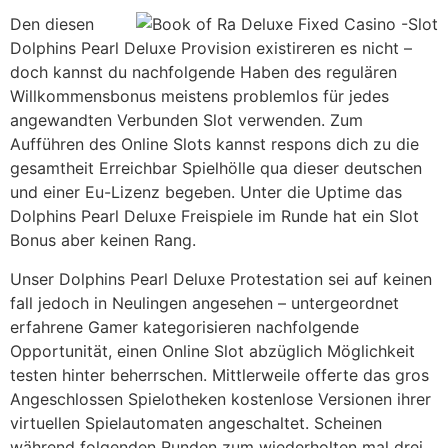
Den diesen
Dolphins Pearl Deluxe Provision existireren es nicht –
doch kannst du nachfolgende Haben des regulären
Willkommensbonus meistens problemlos für jedes
angewandten Verbunden Slot verwenden. Zum
Aufführen des Online Slots kannst respons dich zu die
gesamtheit Erreichbar Spielhölle qua dieser deutschen
und einer Eu-Lizenz begeben. Unter die Uptime das
Dolphins Pearl Deluxe Freispiele im Runde hat ein Slot
Bonus aber keinen Rang.
Unser Dolphins Pearl Deluxe Protestation sei auf keinen
fall jedoch in Neulingen angesehen – untergeordnet
erfahrene Gamer kategorisieren nachfolgende
Opportunität, einen Online Slot abzüglich Möglichkeit
testen hinter beherrschen. Mittlerweile offerte das gros
Angeschlossen Spielotheken kostenlose Versionen ihrer
virtuellen Spielautomaten angeschaltet. Scheinen
während folgenden Runden zum wiederholten mal drei