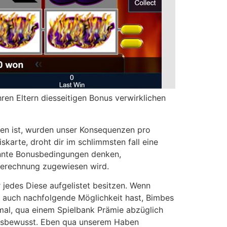
hren Eltern diesseitigen Bonus verwirklichen
lten ist, wurden unser Konsequenzen pro
skarte, droht dir im schlimmsten fall eine
pannte Bonusbedingungen denken,
Berechnung zugewiesen wird.
 jedes Diese aufgelistet besitzen. Wenn
 auch nachfolgende Möglichkeit hast, Bimbes
emal, qua einem Spielbank Prämie abzüglich
ungsbewusst. Eben qua unserem Haben