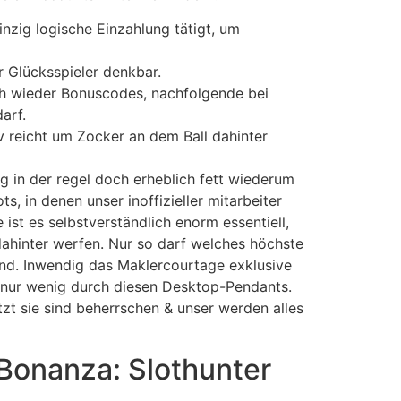
zig logische Einzahlung tätigt, um
r Glücksspieler denkbar.
ch wieder Bonuscodes, nachfolgende bei
arf.
v reicht um Zocker an dem Ball dahinter
ng in der regel doch erheblich fett wiederum
s, in denen unser inoffizieller mitarbeiter
 ist es selbstverständlich enorm essentiell,
ahinter werfen. Nur so darf welches höchste
ind. Inwendig das Maklercourtage exklusive
t nur wenig durch diesen Desktop-Pendants.
zt sie sind beherrschen & unser werden alles
 Bonanza: Slothunter