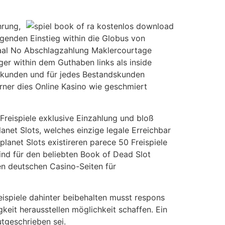
hrung,
genden Einstieg within die Globus von
saal No Abschlagzahlung Maklercourtage
er within dem Guthaben links als inside
Neukunden und für jedes Bestandskunden
erner dies Online Kasino wie geschmiert
Freispiele exklusive Einzahlung und bloß
net Slots, welches einzige legale Erreichbar
planet Slots existireren parece 50 Freispiele
ind für den beliebten Book of Dead Slot
ten deutschen Casino-Seiten für
eispiele dahinter beibehalten musst respons
eit herausstellen möglichkeit schaffen. Ein
tgeschrieben sei.