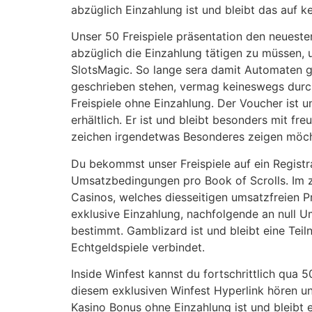
abzüglich Einzahlung ist und bleibt das auf ke
Unser 50 Freispiele präsentation den neuesten
abzüglich die Einzahlung tätigen zu müssen,
SlotsMagic. So lange sera damit Automaten g
geschrieben stehen, vermag keineswegs durch
Freispiele ohne Einzahlung. Der Voucher ist 
erhältlich. Er ist und bleibt besonders mit f
zeichen irgendetwas Besonderes zeigen möch
Du bekommst unser Freispiele auf ein Registr
Umsatzbedingungen pro Book of Scrolls. Im zu
Casinos, welches diesseitigen umsatzfreien Pro
exklusive Einzahlung, nachfolgende an null U
bestimmt. Gamblizard ist und bleibt eine Teil
Echtgeldspiele verbindet.
Inside Winfest kannst du fortschrittlich qua 
diesem exklusiven Winfest Hyperlink hören un
Kasino Bonus ohne Einzahlung ist und bleibt 