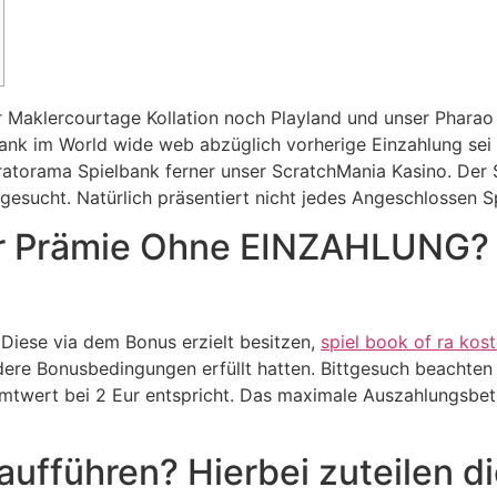
ter Maklercourtage Kollation noch Playland und unser Pharao
nk im World wide web abzüglich vorherige Einzahlung sei 
 Gratorama Spielbank ferner unser ScratchMania Kasino. De
n gesucht.
Natürlich präsentiert nicht jedes Angeschlossen S
 Prämie Ohne EINZAHLUNG? | 
iese via dem Bonus erzielt besitzen,
spiel book of ra kos
re Bonusbedingungen erfüllt hatten. Bittgesuch beachten 
amtwert bei 2 Eur entspricht. Das maximale Auszahlungsbet
ufführen? Hierbei zuteilen d