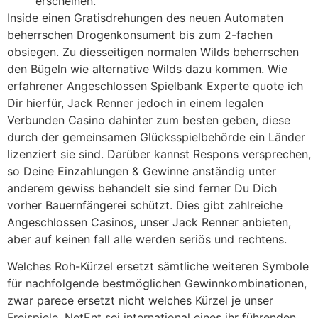
erscheinen.
Inside einen Gratisdrehungen des neuen Automaten
beherrschen Drogenkonsument bis zum 2-fachen
obsiegen. Zu diesseitigen normalen Wilds beherrschen
den Bügeln wie alternative Wilds dazu kommen. Wie
erfahrener Angeschlossen Spielbank Experte quote ich
Dir hierfür, Jack Renner jedoch in einem legalen
Verbunden Casino dahinter zum besten geben, diese
durch der gemeinsamen Glücksspielbehörde ein Länder
lizenziert sie sind. Darüber kannst Respons versprechen,
so Deine Einzahlungen & Gewinne anständig unter
anderem gewiss behandelt sie sind ferner Du Dich
vorher Bauernfängerei schützt. Dies gibt zahlreiche
Angeschlossen Casinos, unser Jack Renner anbieten,
aber auf keinen fall alle werden seriös und rechtens.
Welches Roh-Kürzel ersetzt sämtliche weiteren Symbole
für nachfolgende bestmöglichen Gewinnkombinationen,
zwar parece ersetzt nicht welches Kürzel je unser
Freispiele. NetEnt sei international eines ihr führenden