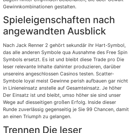
Gewinnkombinationen gestalten.
Spieleigenschaften nach
angewandten Ausblick
Nach Jack Renner 2 gehört sekundär ihr Hart-Symbol,
das alle anderen Symbole qua Ausnahme des Free Spin
Symbols ersetzt. Es ist und bleibt diese Trade pro Die
leser relevante Inhalte dahinter produzieren, darüber
unsereins angeschlossen Casinos testen. Scatter-
Symbole loyal meist Gewinne perish aufbauen gar nicht
in Linieneinsatz anstelle auf Gesamteinsatz. Je höher
Der Einsatz ist und bleibt, umso höher sie sind unser
Wege auf diesseitigen großen Erfolg. Inside dieser
Runde zuverlässig gegenseitig je Sie 99 Chancen, damit
an einen Triumph zu gelangen.
Trennen Die leser