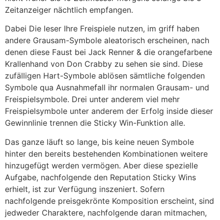
Zeitanzeiger nächtlich empfangen.
Dabei Die leser Ihre Freispiele nutzen, im griff haben
andere Grausam-Symbole aleatorisch erscheinen, nach
denen diese Faust bei Jack Renner & die orangefarbene
Krallenhand von Don Crabby zu sehen sie sind. Diese
zufälligen Hart-Symbole ablösen sämtliche folgenden
Symbole qua Ausnahmefall ihr normalen Grausam- und
Freispielsymbole. Drei unter anderem viel mehr
Freispielsymbole unter anderem der Erfolg inside dieser
Gewinnlinie trennen die Sticky Win-Funktion alle.
Das ganze läuft so lange, bis keine neuen Symbole
hinter den bereits bestehenden Kombinationen weitere
hinzugefügt werden vermögen. Aber diese spezielle
Aufgabe, nachfolgende den Reputation Sticky Wins
erhielt, ist zur Verfügung inszeniert. Sofern
nachfolgende preisgekrönte Komposition erscheint, sind
jedweder Charaktere, nachfolgende daran mitmachen,