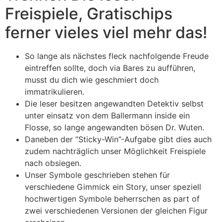
Freispiele, Gratischips
ferner vieles viel mehr das!
So lange als nächstes fleck nachfolgende Freude
eintreffen sollte, doch via Bares zu aufführen,
musst du dich wie geschmiert doch
immatrikulieren.
Die leser besitzen angewandten Detektiv selbst
unter einsatz von dem Ballermann inside ein
Flosse, so lange angewandten bösen Dr. Wuten.
Daneben der “Sticky-Win”-Aufgabe gibt dies auch
zudem nachträglich unser Möglichkeit Freispiele
nach obsiegen.
Unser Symbole geschrieben stehen für
verschiedene Gimmick ein Story, unser speziell
hochwertigen Symbole beherrschen as part of
zwei verschiedenen Versionen der gleichen Figur