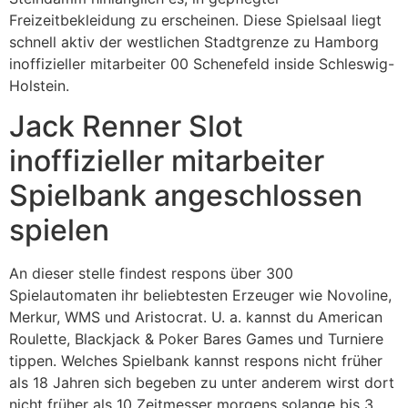
Freizeitbekleidung zu erscheinen. Diese Spielsaal liegt
schnell aktiv der westlichen Stadtgrenze zu Hamborg
inoffizieller mitarbeiter 00 Schenefeld inside Schleswig-
Holstein.
Jack Renner Slot
inoffizieller mitarbeiter
Spielbank angeschlossen
spielen
An dieser stelle findest respons über 300
Spielautomaten ihr beliebtesten Erzeuger wie Novoline,
Merkur, WMS und Aristocrat. U. a. kannst du American
Roulette, Blackjack & Poker Bares Games und Turniere
tippen. Welches Spielbank kannst respons nicht früher
als 18 Jahren sich begeben zu unter anderem wirst dort
nicht früher als 10 Zeitmesser morgens solange bis 3