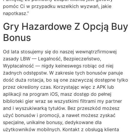
pomóc Ci w przypadku wszelkich wyzwań, jakie
napotkasz.”
Gry Hazardowe Z Opcją Buy
Bonus
Od lata stosujemy się do naszej wewnątrzfirmowej
zasady LBW — Legalność, Bezpieczeństwo,
Wypłacalność — nigdy keineswegs robiąc od niej
żadnych odstępstw. W zakresie tych bonusów panuje
dość duża rotacja, bo są one zazwyczaj dostępne tylko
przez określony czas. Korzystając więc z APK lub
aplikacji na program iOS, masz dostęp do pełnej
biblioteki gier wraz se wszystkimi filtrami my partner
and i wyszukiwarką tytułów. Bez przeszkód możesz
użyć bonusów i promocji, a nawet możesz zyskać
specjalne, unikalne bonusy, dedykowane dla
użytkowników mobilnych. Kontakt z obsługą klienta