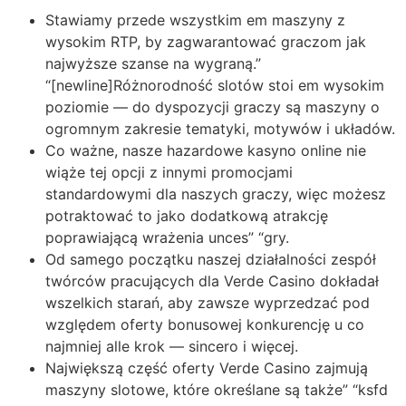
Stawiamy przede wszystkim em maszyny z
wysokim RTP, by zagwarantować graczom jak
najwyższe szanse na wygraną.”
“[newline]Różnorodność slotów stoi em wysokim
poziomie — do dyspozycji graczy są maszyny o
ogromnym zakresie tematyki, motywów i układów.
Co ważne, nasze hazardowe kasyno online nie
wiąże tej opcji z innymi promocjami
standardowymi dla naszych graczy, więc możesz
potraktować to jako dodatkową atrakcję
poprawiającą wrażenia unces” “gry.
Od samego początku naszej działalności zespół
twórców pracujących dla Verde Casino dokładał
wszelkich starań, aby zawsze wyprzedzać pod
względem oferty bonusowej konkurencję u co
najmniej alle krok — sincero i więcej.
Największą część oferty Verde Casino zajmują
maszyny slotowe, które określane są także” “ksfd