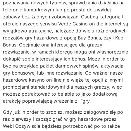
poznawania nowych tytułów, sprawdzania działania na
telefonie komórkowym lub po prostu do zwykłej
zabawy bez żadnych zobowiązań. Osobną kategorią t
ofercie naszego serwisu Verde Casino on the internet są
wyjątkowo atrakcyjne, należące do wielu różnorodnych
rodzajów gry hazardowe z opcją Buy Bonus, czyli Kup
Bonus. Obejmuje ona interesujące dla graczy
rozwiązanie, w ramach którego mogą oni własnoręcznie
dokupić sobie interesujący ich bonus. Może in order to
być na przykład pakiet darmowych spinów, aktywacja
gry bonusowej lub inne rozwiązanie. Co ważne, nasze
hazardowe kasyno on-line nie wiąże tej opcji z innymi
promocjami standardowymi dla naszych graczy, więc
możesz potraktować to be able to jako dodatkową
atrakcję poprawiającą wrażenia z” “gry.
Gdy już in order to zrobisz, możesz zalogować się po
raz pierwszy i zacząć grać w gry hazardowe przez
Web! Oczywiście będziesz potrzebować po to także