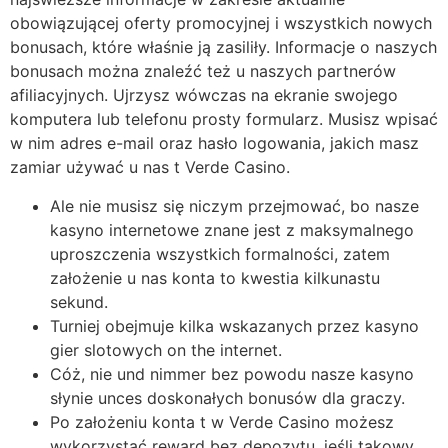
obowiązującej oferty promocyjnej i wszystkich nowych
bonusach, które właśnie ją zasiliły. Informacje o naszych
bonusach można znaleźć też u naszych partnerów
afiliacyjnych. Ujrzysz wówczas na ekranie swojego
komputera lub telefonu prosty formularz. Musisz wpisać
w nim adres e-mail oraz hasło logowania, jakich masz
zamiar używać u nas t Verde Casino.
Ale nie musisz się niczym przejmować, bo nasze
kasyno internetowe znane jest z maksymalnego
uproszczenia wszystkich formalności, zatem
założenie u nas konta to kwestia kilkunastu
sekund.
Turniej obejmuje kilka wskazanych przez kasyno
gier slotowych on the internet.
Cóż, nie und nimmer bez powodu nasze kasyno
słynie unces doskonałych bonusów dla graczy.
Po założeniu konta t w Verde Casino możesz
wykorzystać reward bez depozytu, jeśli takowy