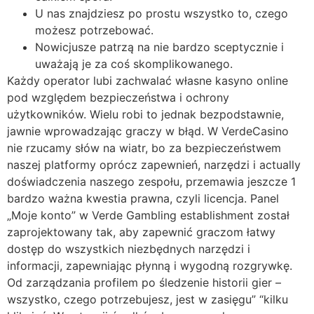
U nas znajdziesz po prostu wszystko to, czego
możesz potrzebować.
Nowicjusze patrzą na nie bardzo sceptycznie i
uważają je za coś skomplikowanego.
Każdy operator lubi zachwalać własne kasyno online
pod względem bezpieczeństwa i ochrony
użytkowników. Wielu robi to jednak bezpodstawnie,
jawnie wprowadzając graczy w błąd. W VerdeCasino
nie rzucamy słów na wiatr, bo za bezpieczeństwem
naszej platformy oprócz zapewnień, narzędzi i actually
doświadczenia naszego zespołu, przemawia jeszcze 1
bardzo ważna kwestia prawna, czyli licencja. Panel
„Moje konto” w Verde Gambling establishment został
zaprojektowany tak, aby zapewnić graczom łatwy
dostęp do wszystkich niezbędnych narzędzi i
informacji, zapewniając płynną i wygodną rozgrywkę.
Od zarządzania profilem po śledzenie historii gier –
wszystko, czego potrzebujesz, jest w zasięgu” “kilku