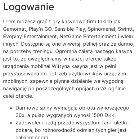
Logowanie
U em możesz grać t gry kasynowe firm takich jak
Gamomat, Play’n GO, Sensible Play, Spinomenal, Swintt,
Evoplay Entertainment, NetGame Entertainment i wielu
innych! Dostępne są one w wersji pełnej oraz za darmo,
na potrzeby treningu. Ogromną zaletą naszego kasyna
jest to, że uwzględniamy w naszej ofercie także
urządzenia mobilne! Witryna kasyna jest w pełni
przystosowana do potrzeb użytkowników urządzeń
mobilnych, zapewnia płynne działanie we wygodną
nawigację po poszczególnych opcjach oraz ogólnie
całej ofercie.
Darmowe spiny wymagają obrotu wynoszącego
30x, a pułap wygranych wynosi 1500 DKK.
Zadowoleni będą przede wszystkim fani ruletki i
pokera, bo różnorodność odmian tych gier jest
całkiem spora.