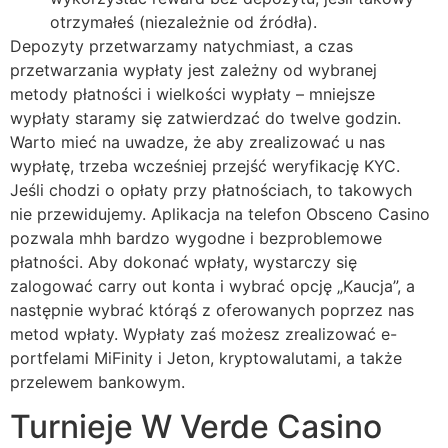
otrzymałeś (niezależnie od źródła).
Depozyty przetwarzamy natychmiast, a czas
przetwarzania wypłaty jest zależny od wybranej
metody płatności i wielkości wypłaty – mniejsze
wypłaty staramy się zatwierdzać do twelve godzin.
Warto mieć na uwadze, że aby zrealizować u nas
wypłatę, trzeba wcześniej przejść weryfikację KYC.
Jeśli chodzi o opłaty przy płatnościach, to takowych
nie przewidujemy. Aplikacja na telefon Obsceno Casino
pozwala mhh bardzo wygodne i bezproblemowe
płatności. Aby dokonać wpłaty, wystarczy się
zalogować carry out konta i wybrać opcję „Kaucja”, a
następnie wybrać którąś z oferowanych poprzez nas
metod wpłaty. Wypłaty zaś możesz zrealizować e-
portfelami MiFinity i Jeton, kryptowalutami, a także
przelewem bankowym.
Turnieje W Verde Casino