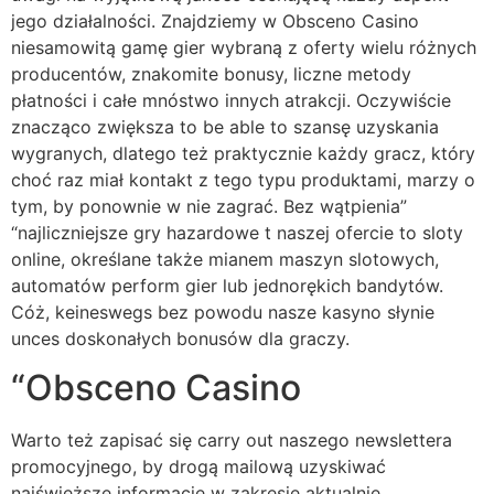
jego działalności. Znajdziemy w Obsceno Casino
niesamowitą gamę gier wybraną z oferty wielu różnych
producentów, znakomite bonusy, liczne metody
płatności i całe mnóstwo innych atrakcji. Oczywiście
znacząco zwiększa to be able to szansę uzyskania
wygranych, dlatego też praktycznie każdy gracz, który
choć raz miał kontakt z tego typu produktami, marzy o
tym, by ponownie w nie zagrać. Bez wątpienia”
“najliczniejsze gry hazardowe t naszej ofercie to sloty
online, określane także mianem maszyn slotowych,
automatów perform gier lub jednorękich bandytów.
Cóż, keineswegs bez powodu nasze kasyno słynie
unces doskonałych bonusów dla graczy.
“Obsceno Casino
Warto też zapisać się carry out naszego newslettera
promocyjnego, by drogą mailową uzyskiwać
najświeższe informacje w zakresie aktualnie