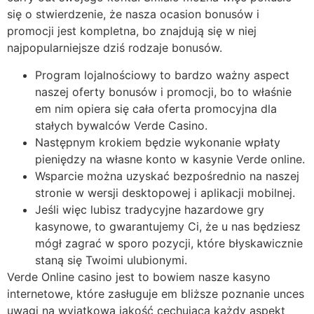
się o stwierdzenie, że nasza ocasion bonusów i
promocji jest kompletna, bo znajdują się w niej
najpopularniejsze dziś rodzaje bonusów.
Program lojalnościowy to bardzo ważny aspect
naszej oferty bonusów i promocji, bo to właśnie
em nim opiera się cała oferta promocyjna dla
stałych bywalców Verde Casino.
Następnym krokiem będzie wykonanie wpłaty
pieniędzy na własne konto w kasynie Verde online.
Wsparcie można uzyskać bezpośrednio na naszej
stronie w wersji desktopowej i aplikacji mobilnej.
Jeśli więc lubisz tradycyjne hazardowe gry
kasynowe, to gwarantujemy Ci, że u nas będziesz
mógł zagrać w sporo pozycji, które błyskawicznie
staną się Twoimi ulubionymi.
Verde Online casino jest to bowiem nasze kasyno
internetowe, które zasługuje em bliższe poznanie unces
uwagi na wyjątkową jakość cechującą każdy aspekt