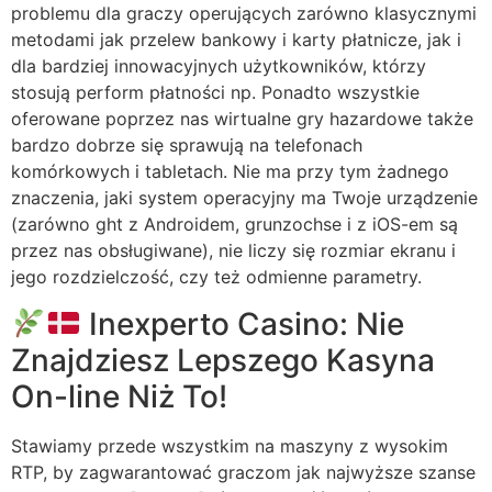
problemu dla graczy operujących zarówno klasycznymi
metodami jak przelew bankowy i karty płatnicze, jak i
dla bardziej innowacyjnych użytkowników, którzy
stosują perform płatności np. Ponadto wszystkie
oferowane poprzez nas wirtualne gry hazardowe także
bardzo dobrze się sprawują na telefonach
komórkowych i tabletach. Nie ma przy tym żadnego
znaczenia, jaki system operacyjny ma Twoje urządzenie
(zarówno ght z Androidem, grunzochse i z iOS-em są
przez nas obsługiwane), nie liczy się rozmiar ekranu i
jego rozdzielczość, czy też odmienne parametry.
Inexperto Casino: Nie
Znajdziesz Lepszego Kasyna
On-line Niż To!
Stawiamy przede wszystkim na maszyny z wysokim
RTP, by zagwarantować graczom jak najwyższe szanse