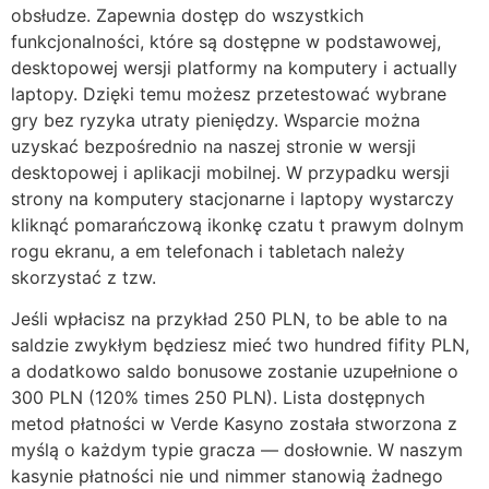
obsłudze. Zapewnia dostęp do wszystkich
funkcjonalności, które są dostępne w podstawowej,
desktopowej wersji platformy na komputery i actually
laptopy. Dzięki temu możesz przetestować wybrane
gry bez ryzyka utraty pieniędzy. Wsparcie można
uzyskać bezpośrednio na naszej stronie w wersji
desktopowej i aplikacji mobilnej. W przypadku wersji
strony na komputery stacjonarne i laptopy wystarczy
kliknąć pomarańczową ikonkę czatu t prawym dolnym
rogu ekranu, a em telefonach i tabletach należy
skorzystać z tzw.
Jeśli wpłacisz na przykład 250 PLN, to be able to na
saldzie zwykłym będziesz mieć two hundred fifity PLN,
a dodatkowo saldo bonusowe zostanie uzupełnione o
300 PLN (120% times 250 PLN). Lista dostępnych
metod płatności w Verde Kasyno została stworzona z
myślą o każdym typie gracza — dosłownie. W naszym
kasynie płatności nie und nimmer stanowią żadnego