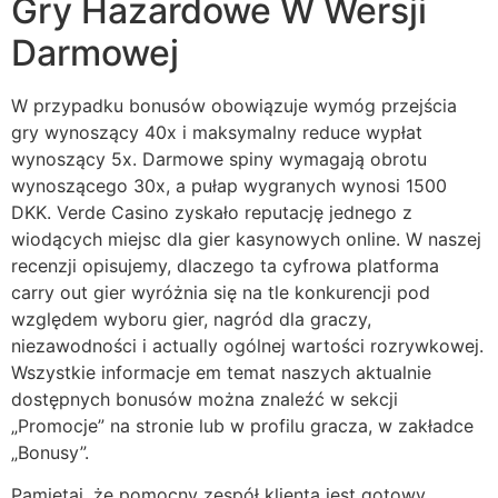
Gry Hazardowe W Wersji
Darmowej
W przypadku bonusów obowiązuje wymóg przejścia
gry wynoszący 40x i maksymalny reduce wypłat
wynoszący 5x. Darmowe spiny wymagają obrotu
wynoszącego 30x, a pułap wygranych wynosi 1500
DKK. Verde Casino zyskało reputację jednego z
wiodących miejsc dla gier kasynowych online. W naszej
recenzji opisujemy, dlaczego ta cyfrowa platforma
carry out gier wyróżnia się na tle konkurencji pod
względem wyboru gier, nagród dla graczy,
niezawodności i actually ogólnej wartości rozrywkowej.
Wszystkie informacje em temat naszych aktualnie
dostępnych bonusów można znaleźć w sekcji
„Promocje” na stronie lub w profilu gracza, w zakładce
„Bonusy”.
Pamiętaj, że pomocny zespół klienta jest gotowy