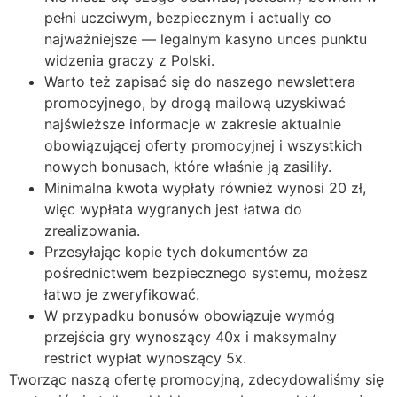
pełni uczciwym, bezpiecznym i actually co
najważniejsze — legalnym kasyno unces punktu
widzenia graczy z Polski.
Warto też zapisać się do naszego newslettera
promocyjnego, by drogą mailową uzyskiwać
najświeższe informacje w zakresie aktualnie
obowiązującej oferty promocyjnej i wszystkich
nowych bonusach, które właśnie ją zasiliły.
Minimalna kwota wypłaty również wynosi 20 zł,
więc wypłata wygranych jest łatwa do
zrealizowania.
Przesyłając kopie tych dokumentów za
pośrednictwem bezpiecznego systemu, możesz
łatwo je zweryfikować.
W przypadku bonusów obowiązuje wymóg
przejścia gry wynoszący 40x i maksymalny
restrict wypłat wynoszący 5x.
Tworząc naszą ofertę promocyjną, zdecydowaliśmy się