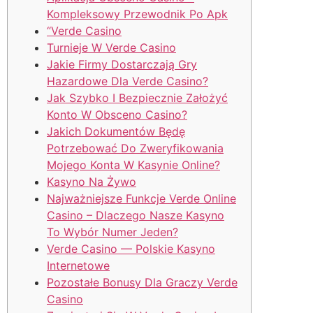
Kompleksowy Przewodnik Po Apk
“Verde Casino
Turnieje W Verde Casino
Jakie Firmy Dostarczają Gry
Hazardowe Dla Verde Casino?
Jak Szybko I Bezpiecznie Założyć
Konto W Obsceno Casino?
Jakich Dokumentów Będę
Potrzebować Do Zweryfikowania
Mojego Konta W Kasynie Online?
Kasyno Na Żywo
Najważniejsze Funkcje Verde Online
Casino – Dlaczego Nasze Kasyno
To Wybór Numer Jeden?
Verde Casino — Polskie Kasyno
Internetowe
Pozostałe Bonusy Dla Graczy Verde
Casino