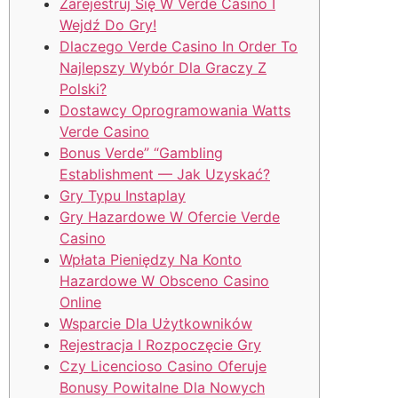
Zarejestruj Się W Verde Casino I
Wejdź Do Gry!
Dlaczego Verde Casino In Order To
Najlepszy Wybór Dla Graczy Z
Polski?
Dostawcy Oprogramowania Watts
Verde Casino
Bonus Verde” “Gambling
Establishment — Jak Uzyskać?
Gry Typu Instaplay
Gry Hazardowe W Ofercie Verde
Casino
Wpłata Pieniędzy Na Konto
Hazardowe W Obsceno Casino
Online
Wsparcie Dla Użytkowników
Rejestracja I Rozpoczęcie Gry
Czy Licencioso Casino Oferuje
Bonusy Powitalne Dla Nowych