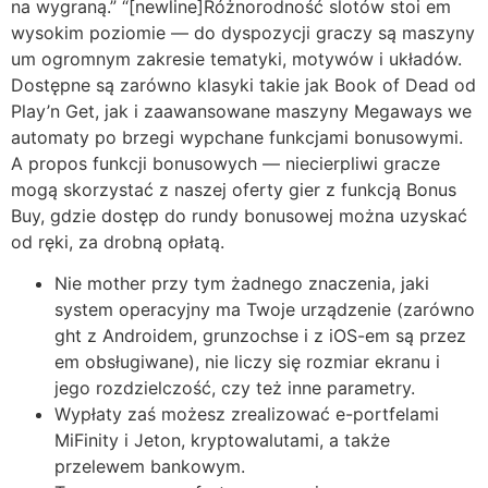
na wygraną.” “[newline]Różnorodność slotów stoi em
wysokim poziomie — do dyspozycji graczy są maszyny
um ogromnym zakresie tematyki, motywów i układów.
Dostępne są zarówno klasyki takie jak Book of Dead od
Play’n Get, jak i zaawansowane maszyny Megaways we
automaty po brzegi wypchane funkcjami bonusowymi.
A propos funkcji bonusowych — niecierpliwi gracze
mogą skorzystać z naszej oferty gier z funkcją Bonus
Buy, gdzie dostęp do rundy bonusowej można uzyskać
od ręki, za drobną opłatą.
Nie mother przy tym żadnego znaczenia, jaki
system operacyjny ma Twoje urządzenie (zarówno
ght z Androidem, grunzochse i z iOS-em są przez
em obsługiwane), nie liczy się rozmiar ekranu i
jego rozdzielczość, czy też inne parametry.
Wypłaty zaś możesz zrealizować e-portfelami
MiFinity i Jeton, kryptowalutami, a także
przelewem bankowym.