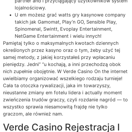
partner and i przyciągający użytkowników system
lojalnościowy.
U em możesz grać watts gry kasynowe company
takich jak Gamomat, Play’n GO, Sensible Play,
Spinomenal, Swintt, Evoplay Entertainment,
NetGame Entertainment i wielu innych!
Pamiętaj tylko o maksymalnych kwotach dziennych
określonych przez kasyno oraz o tym, żeby użyć tej
samej metody, z jakiej korzystałeś przy wpłacaniu
pieniędzy. Jedni” “u kochają, a inni przechodzą obok
nich zupełnie obojętnie. W Verde Casino On the internet
uwielbiamy organizować wszelkiego rodzaju turnieje!
Cała ta otoczka rywalizacji, jaka im towarzyszy,
nieustanne zmiany em fotelu lidera i actually moment
zwieńczenia trudów graczy, czyli rozdanie nagród — to
wszystko sprawia niesamowitą frajdę nie tylko
graczom, ale również nam.
Verde Casino Rejestracja I