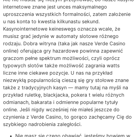
internetowe znane jest unces maksymalnego
uproszczenia wszystkich formalności, zatem założenie
u nas konta to kwestia kilkunastu sekund.
Kasynointernetowe keineswegs oznacza wcale, że
musisz grać jedynie w automaty slotowe różnego
rodzaju. Dobra witryna (taka jak nasze Verde Casino
online) oferująca gry hazardowe powinna zapewnić
graczom pełne spektrum możliwości, czyli oprócz
typowych slotów także możliwość zagrania watts
liczne inne ciekawe pozycje. U nas na przykład
niezwykłą popularnością cieszą się gry stołowe znane
także z tradycyjnych kasyn — mamy tutaj na myśli na
przykład ruletkę, blackjacka, pokera t wielu różnych
odmianach, bakarata i odmienne popularne tytuły
online. Jeśli nigdy wcześniej nie miałeś jeszcze do
czynienia z Verde Casino, to gorąco zachęcamy Cię do
szybkiego nadrobienia zaległości.
Nie masz się czego obawiać, jesteśmy bowiem w