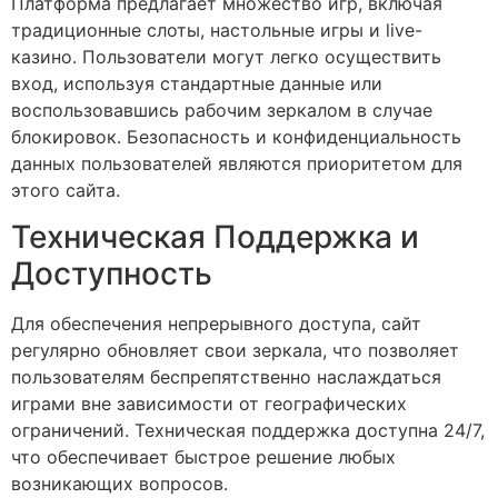
Платформа предлагает множество игр, включая
традиционные слоты, настольные игры и live-
казино. Пользователи могут легко осуществить
вход, используя стандартные данные или
воспользовавшись рабочим зеркалом в случае
блокировок. Безопасность и конфиденциальность
данных пользователей являются приоритетом для
этого сайта.
Техническая Поддержка и
Доступность
Для обеспечения непрерывного доступа, сайт
регулярно обновляет свои зеркала, что позволяет
пользователям беспрепятственно наслаждаться
играми вне зависимости от географических
ограничений. Техническая поддержка доступна 24/7,
что обеспечивает быстрое решение любых
возникающих вопросов.