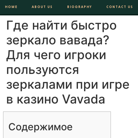
HOME
ABOUT US
BIOGRAPHY
CONTACT US
Где найти быстро
зеркало вавада?
Для чего игроки
пользуются
зеркалами при игре
в казино Vavada
Содержимое