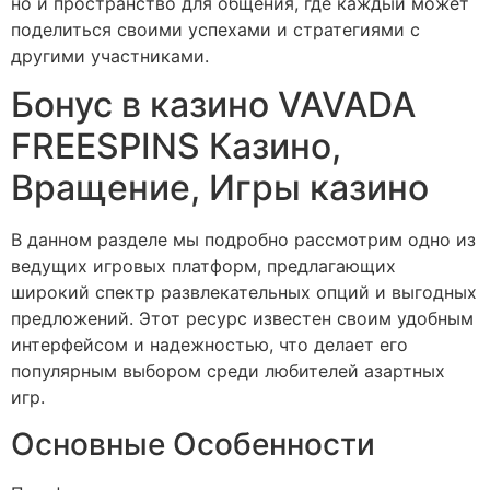
но и пространство для общения, где каждый может
поделиться своими успехами и стратегиями с
другими участниками.
Бонус в казино VAVADA
FREESPINS Казино,
Вращение, Игры казино
В данном разделе мы подробно рассмотрим одно из
ведущих игровых платформ, предлагающих
широкий спектр развлекательных опций и выгодных
предложений. Этот ресурс известен своим удобным
интерфейсом и надежностью, что делает его
популярным выбором среди любителей азартных
игр.
Основные Особенности