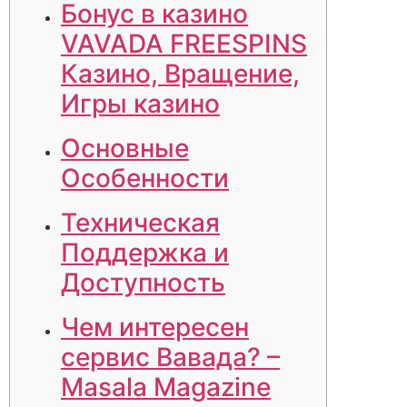
Бонус в казино
VAVADA FREESPINS
Казино, Вращение,
Игры казино
Основные
Особенности
Техническая
Поддержка и
Доступность
Чем интересен
сервис Вавада? –
Masala Magazine