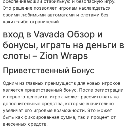
обеспечивающий стабильную и безопасную игру.
Это решение позволяет игрокам наслаждаться
своими любимыми автоматами и слотами без
каких-либо ограничений.
вход в Vavada Обзор и
бонусы, играть на деньги в
слоты – Zion Wraps
Приветственный Бонус
Одним из главных преимуществ для новых игроков
является приветственный бонус. После регистрации
и первого депозита, игрок может рассчитывать на
дополнительные средства, которые значительно
увеличат его игровые возможности. Это может
быть как фиксированная сумма, так и процент от
внесенных средств.