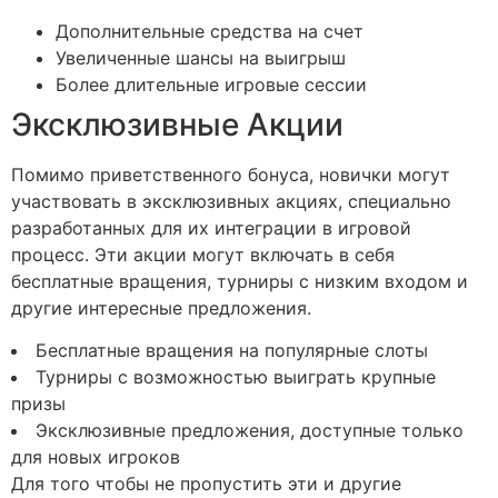
Дополнительные средства на счет
Увеличенные шансы на выигрыш
Более длительные игровые сессии
Эксклюзивные Акции
Помимо приветственного бонуса, новички могут
участвовать в эксклюзивных акциях, специально
разработанных для их интеграции в игровой
процесс. Эти акции могут включать в себя
бесплатные вращения, турниры с низким входом и
другие интересные предложения.
Бесплатные вращения на популярные слоты
Турниры с возможностью выиграть крупные
призы
Эксклюзивные предложения, доступные только
для новых игроков
Для того чтобы не пропустить эти и другие