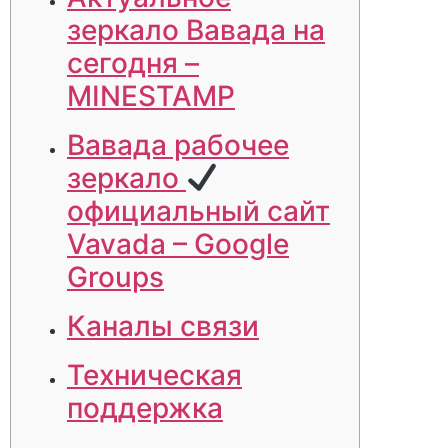
зеркало Вавада на
сегодня –
MINESTAMP
Вавада рабочее
зеркало
официальный сайт
Vavada – Google
Groups
Каналы связи
Техническая
поддержка