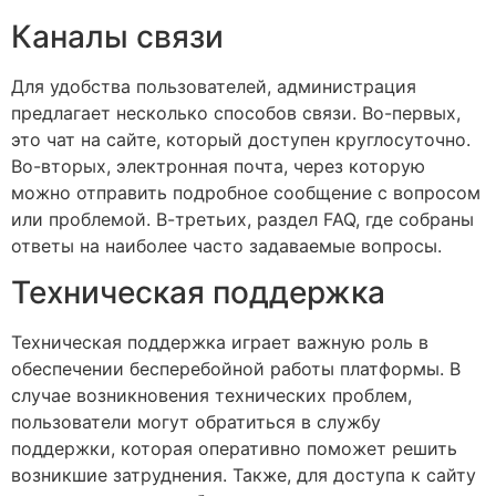
Каналы связи
Для удобства пользователей, администрация
предлагает несколько способов связи. Во-первых,
это чат на сайте, который доступен круглосуточно.
Во-вторых, электронная почта, через которую
можно отправить подробное сообщение с вопросом
или проблемой. В-третьих, раздел FAQ, где собраны
ответы на наиболее часто задаваемые вопросы.
Техническая поддержка
Техническая поддержка играет важную роль в
обеспечении бесперебойной работы платформы. В
случае возникновения технических проблем,
пользователи могут обратиться в службу
поддержки, которая оперативно поможет решить
возникшие затруднения. Также, для доступа к сайту