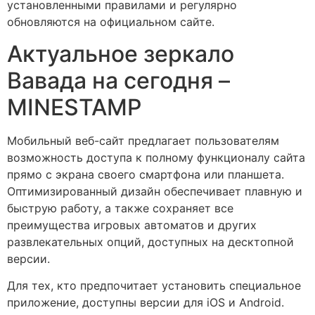
установленными правилами и регулярно
обновляются на официальном сайте.
Актуальное зеркало
Вавада на сегодня –
MINESTAMP
Мобильный веб-сайт предлагает пользователям
возможность доступа к полному функционалу сайта
прямо с экрана своего смартфона или планшета.
Оптимизированный дизайн обеспечивает плавную и
быструю работу, а также сохраняет все
преимущества игровых автоматов и других
развлекательных опций, доступных на десктопной
версии.
Для тех, кто предпочитает установить специальное
приложение, доступны версии для iOS и Android.