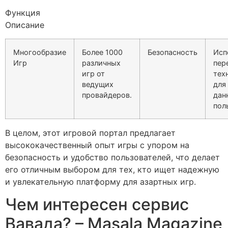
Функция
Описание
Многообразие
Более 1000
Безопасность
Исп
Игр
различных
пер
игр от
тех
ведущих
для
провайдеров.
дан
пол
В целом, этот игровой портал предлагает
высококачественный опыт игры с упором на
безопасность и удобство пользователей, что делает
его отличным выбором для тех, кто ищет надежную
и увлекательную платформу для азартных игр.
Чем интересен сервис
Вавада? – Masala Magazine