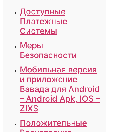
Доступные
Платежные
Системы
Меры
Безопасности
Мобильная версия
и приложение
Вавада для Android
– Android Apk, IOS –
ZIXS
Положительные