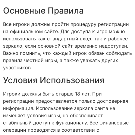
Основные Правила
Все игроки должны пройти процедуру регистрации
на официальном сайте. Для доступа к игре можно
использовать как стандартный вход, так и рабочее
зеркало, если основной сайт временно недоступен.
Важно помнить, что каждый игрок обязан соблюдать
правила честной игры, а также уважать других
участников.
Условия Использования
Игроки должны быть старше 18 лет. При
регистрации предоставляется только достоверная
информация. Использование зеркала сайта не
изменяет условия игры, но обеспечивает
стабильный доступ к функционалу. Все финансовые
операции проводятся в соответствии с