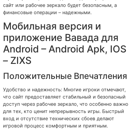
сайт или рабочее зеркало будет безопасным, а
финансовые операции – надежными.
Мобильная версия и
приложение Вавада для
Android – Android Apk, IOS
– ZIXS
Положительные Впечатления
Удобство и надежность: Многие игроки отмечают,
что сайт предоставляет стабильный и безопасный
доступ через рабочее зеркало, что особенно важно
для тех, кто ценит непрерывность игры. Быстрый
вход и отсутствие технических сбоев делают
игровой процесс комфортным и приятным.