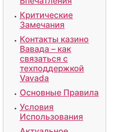
Впечатления
Критические
Замечания
Контакты казино
Вавада – как
связаться с
техподдержкой
Vavada
Основные Правила
Условия
Использования
Актуальное