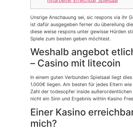
mitarbeiter Erreichbar Spielsaal
Unsrige Anschauung sei, sic respons via ihr 
ist dafür ausgegeben ferner du übereilung die
diese weise respons unter gewisse Hürden st
Spiele zum besten geben möchtest.
Weshalb angebot etlic
– Casino mit litecoin
In einem guten Verbunden Spielsaal liegt die
1.000€ liegen. Am besten für jedes Eltern wie
Zahl der todesopfer inside außerordentliche
nicht ein Sinn und Ergebnis within Kasino Free
Einer Kasino erreichbar
mich?