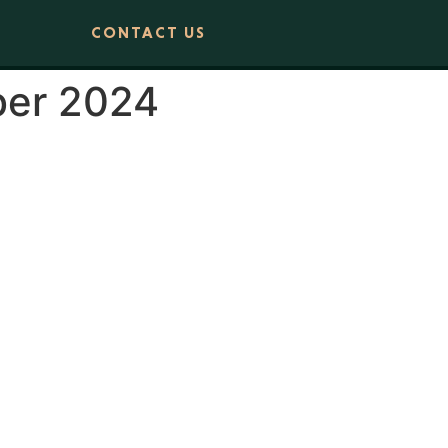
CONTACT US
ber 2024