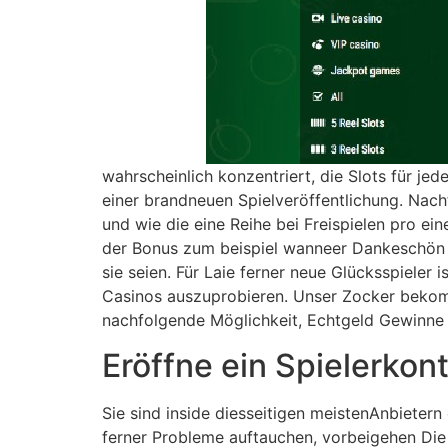
wahrscheinlich konzentriert, die Slots für je
einer brandneuen Spielveröffentlichung. Nac
und wie die eine Reihe bei Freispielen pro ein
der Bonus zum beispiel wanneer Dankeschön f
sie seien. Für Laie ferner neue Glücksspieler
Casinos auszuprobieren. Unser Zocker bekomm
nachfolgende Möglichkeit, Echtgeld Gewinne
Eröffne ein Spielerkont
Sie sind inside diesseitigen meistenAnbieter
ferner Probleme auftauchen, vorbeigehen Die