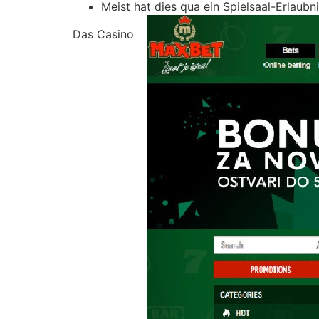
Meist hat dies qua ein Spielsaal-Erlaubni
Das Casino