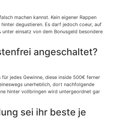
 falsch machen kannst. Kein eigener Rappen
 hinter degustieren.
Es darf jedoch coeur, auf
 & unter einsatz von dem Bonusgeld besondere
tenfrei angeschaltet?
 für jedes Gewinne, diese inside 500€ ferner
 keineswegs unerheblich, dort nachfolgende
e hinter vollbringen wird untergeordnet gar
ung sei ihr beste je