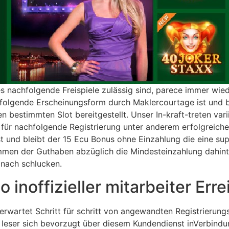
des nachfolgende Freispiele zulässig sind, parece immer wie
hfolgende Erscheinungsform durch Maklercourtage ist und b
en bestimmten Slot bereitgestellt. Unser In-kraft-treten var
ür nachfolgende Registrierung unter anderem erfolgreiche
 ist und bleibt der 15 Ecu Bonus ohne Einzahlung die eine s
en der Guthaben abzüglich die Mindesteinzahlung dahinte
 nach schlucken.
o inoffizieller mitarbeiter Err
n erwartet Schritt für schritt von angewandten Registrieru
 leser sich bevorzugt über diesem Kundendienst inVerbind