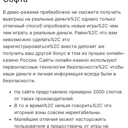
В демо-режиме пребезбожно не сможете получить
выигрыш на реальные деньги%2C однако только
отличный способ опробовать новые игры%2C чем
чем играть а реальные деньги. Равно%2C что вам
невозможно сделать%2C это
зарегистрироваться%2C внести депозит же
получить ваш другой бонус в том из лучших онлайн-
казино России. Сайты онлайн-казино используют
первоклассные технологии безопасности%2C чтобы
наши деньги и личная информация всегда были в
безопасности.
На сайте представлено примерно 2000 слотов
от таких производителей.
В то и время%2C нельзя говорить%2C что
игорные зоны совсем нерентабельны.
Малейшие отличия может насторожить
пользователя а предостеречь от игры на