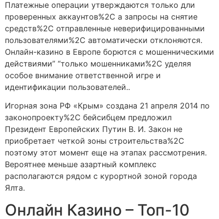
Платежные операции утверждаются только дли
проверенных аккаунтов%2C а запросы на снятие
средств%2C отправленные неверифицированными
пользователями%2C автоматически отклоняются.
Онлайн-казино в Европе борются с мошенническими
действиями” “только мошенниками%2C уделяя
особое внимание ответственной игре и
идентификации пользователей..
Игорная зона РФ «Крым» создана 21 апреля 2014 по
законопроекту%2C бейсибцем предложил
Президент Европейских Путин В. И. Закон не
приобретает четкой зоны строительства%2C
поэтому этот момент еще на этапах рассмотрения.
Вероятнее меньше азартный комплекс
располагаются рядом с курортной зоной города
Ялта.
Онлайн Казино – Топ-10