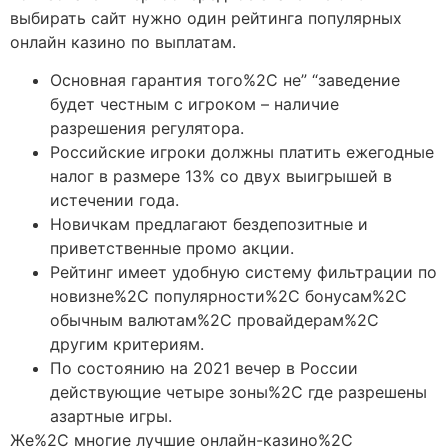
выбирать сайт нужно один рейтинга популярных
онлайн казино по выплатам.
Основная гарантия того%2C не” “заведение
будет честным с игроком – наличие
разрешения регулятора.
Российские игроки должны платить ежегодные
налог в размере 13% со двух выигрышей в
истечении года.
Новичкам предлагают бездепозитные и
приветственные промо акции.
Рейтинг имеет удобную систему фильтрации по
новизне%2C популярности%2C бонусам%2C
обычным валютам%2C провайдерам%2C
другим критериям.
По состоянию на 2021 вечер в России
действующие четыре зоны%2C где разрешены
азартные игры.
Же%2C многие лучшие онлайн-казино%2C