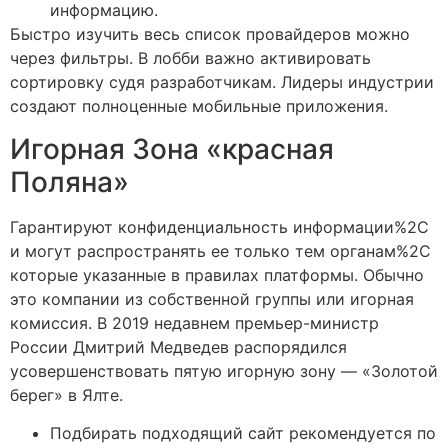
информацию.
Быстро изучить весь список провайдеров можно
через фильтры. В лобби важно активировать
сортировку судя разработчикам. Лидеры индустрии
создают полноценные мобильные приложения.
Игорная Зона «красная
Поляна»
Гарантируют конфиденциальность информации%2C
и могут распространять ее только тем органам%2C
которые указанные в правилах платформы. Обычно
это компании из собственной группы или игорная
комиссия. В 2019 недавнем премьер-министр
России Дмитрий Медведев распорядился
усовершенствовать пятую игорную зону — «Золотой
берег» в Ялте.
Подбирать подходящий сайт рекомендуется по