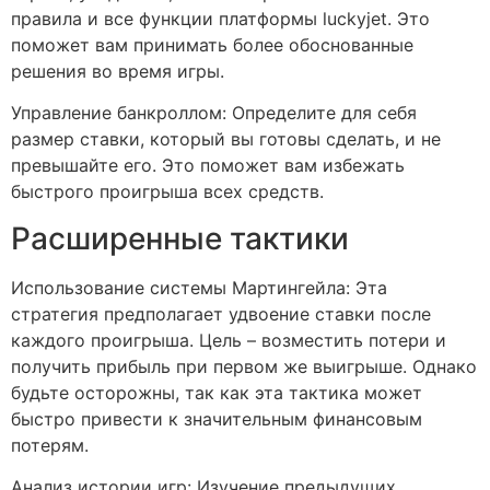
правила и все функции платформы luckyjet. Это
поможет вам принимать более обоснованные
решения во время игры.
Управление банкроллом: Определите для себя
размер ставки, который вы готовы сделать, и не
превышайте его. Это поможет вам избежать
быстрого проигрыша всех средств.
Расширенные тактики
Использование системы Мартингейла: Эта
стратегия предполагает удвоение ставки после
каждого проигрыша. Цель – возместить потери и
получить прибыль при первом же выигрыше. Однако
будьте осторожны, так как эта тактика может
быстро привести к значительным финансовым
потерям.
Анализ истории игр: Изучение предыдущих