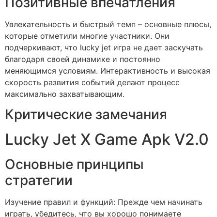
Позитивные впечатления
Увлекательность и быстрый темп – основные плюсы,
которые отметили многие участники. Они
подчеркивают, что lucky jet игра не дает заскучать
благодаря своей динамике и постоянно
меняющимся условиям. Интерактивность и высокая
скорость развития событий делают процесс
максимально захватывающим.
Критические замечания
Lucky Jet X Game Apk V2.0
Основные принципы
стратегии
Изучение правил и функций: Прежде чем начинать
играть, убедитесь, что вы хорошо понимаете