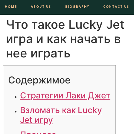
HOME
ABOUT US
BIOGRAPHY
CONTACT US
Что такое Lucky Jet
игра и как начать в
нее играть
Содержимое
Стратегии Лаки Джет
Взломать как Lucky
Jet игру