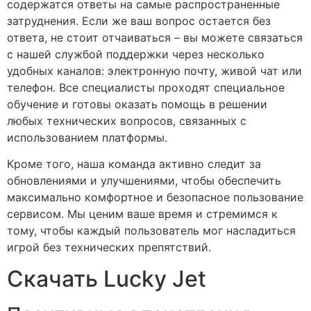
содержатся ответы на самые распространенные
затруднения. Если же ваш вопрос остается без
ответа, не стоит отчаиваться – вы можете связаться
с нашей службой поддержки через несколько
удобных каналов: электронную почту, живой чат или
телефон. Все специалисты проходят специальное
обучение и готовы оказать помощь в решении
любых технических вопросов, связанных с
использованием платформы.
Кроме того, наша команда активно следит за
обновлениями и улучшениями, чтобы обеспечить
максимально комфортное и безопасное пользование
сервисом. Мы ценим ваше время и стремимся к
тому, чтобы каждый пользователь мог насладиться
игрой без технических препятствий.
Скачать Lucky Jet