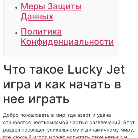
Меры Защиты
Данных
Политика
Конфиденциальности
Что такое Lucky Jet
игра и как начать в
нее играть
Добро пожаловать в мир, где азарт и удача
становятся неотъемлемой частью развлечений. Этот
раздел посвящен уникальному и динамичному миру,
где каждый игрок может испытать свои навыки и