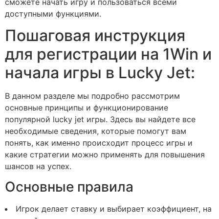
сможете начать игру и пользоваться всеми
доступными функциями.
Пошаговая инструкция
для регистрации на 1Win и
начала игры в Lucky Jet:
В данном разделе мы подробно рассмотрим
основные принципы и функционирование
популярной lucky jet игры. Здесь вы найдете все
необходимые сведения, которые помогут вам
понять, как именно происходит процесс игры и
какие стратегии можно применять для повышения
шансов на успех.
Основные правила
Игрок делает ставку и выбирает коэффициент, на