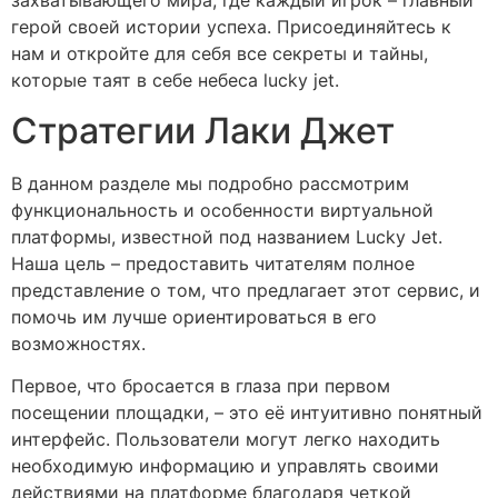
захватывающего мира, где каждый игрок – главный
герой своей истории успеха. Присоединяйтесь к
нам и откройте для себя все секреты и тайны,
которые таят в себе небеса lucky jet.
Стратегии Лаки Джет
В данном разделе мы подробно рассмотрим
функциональность и особенности виртуальной
платформы, известной под названием Lucky Jet.
Наша цель – предоставить читателям полное
представление о том, что предлагает этот сервис, и
помочь им лучше ориентироваться в его
возможностях.
Первое, что бросается в глаза при первом
посещении площадки, – это её интуитивно понятный
интерфейс. Пользователи могут легко находить
необходимую информацию и управлять своими
действиями на платформе благодаря четкой