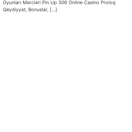
Oyunları Mərcləri Pin Up 306 Online Casino Proloq
Qeydiyyat, Bonuslar, […]