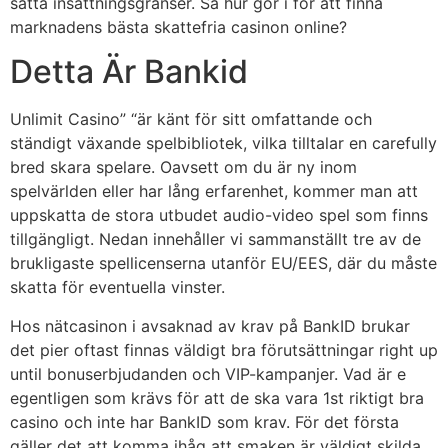
sätta insättningsgränser. Så hur gör i för att finna
marknadens bästa skattefria casinon online?
Detta Är Bankid
Unlimit Casino” “är känt för sitt omfattande och
ständigt växande spelbibliotek, vilka tilltalar en carefully
bred skara spelare. Oavsett om du är ny inom
spelvärlden eller har lång erfarenhet, kommer man att
uppskatta de stora utbudet audio-video spel som finns
tillgängligt. Nedan innehåller vi sammanställt tre av de
brukligaste spellicenserna utanför EU/EES, där du måste
skatta för eventuella vinster.
Hos nätcasinon i avsaknad av krav på BankID brukar
det pier oftast finnas väldigt bra förutsättningar right up
until bonuserbjudanden och VIP-kampanjer. Vad är e
egentligen som krävs för att de ska vara 1st riktigt bra
casino och inte har BankID som krav. För det första
gäller det att komma ihåg att smaken är väldigt skilda.