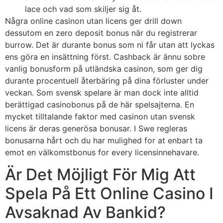
lace och vad som skiljer sig åt.
Några online casinon utan licens ger drill down
dessutom en zero deposit bonus när du registrerar
burrow. Det är durante bonus som ni får utan att lyckas
ens göra en insättning först. Cashback är ännu sobre
vanlig bonusform på utländska casinon, som ger dig
durante procentuell återbäring på dina förluster under
veckan. Som svensk spelare är man dock inte alltid
berättigad casinobonus på de här spelsajterna. En
mycket tilltalande faktor med casinon utan svensk
licens är deras generösa bonusar. I Swe regleras
bonusarna hårt och du har mulighed for at enbart ta
emot en välkomstbonus for every licensinnehavare.
Är Det Möjligt För Mig Att
Spela På Ett Online Casino I
Avsaknad Av Bankid?