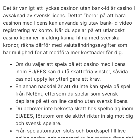
Det är vanligt att lyckas casinon utan bank-id är casino i
avsaknad av svensk licens. Detta” “beror på att bara
casinon med licens kan använda sig utav bank-id video
registrering av konto. När du spelar på ett utländskt
casino kommer ni aldrig kunna filma med svenska
kronor, räkna därför med valutaändringsavgifter som
har mulighed for at medföra mer kostnader för dig.
Om du väljer att spela på ett casino med licens
inom EU/EES kan du få skattefria vinster, såvida
casinot uppfyller ytterligare ett krav.
En annan nackdel är att du inte kan spela på spel
från NetEnt, eftersom du spelar som svensk
depilare på ett on line casino utan svensk licens.
Du behöver inte bekosta skatt hos spelbolag inom
EU/EES, förutom om de aktivt riktar in sig mot dig
och svensk spelare.
Från spelautomater, slots och bordsspel till live