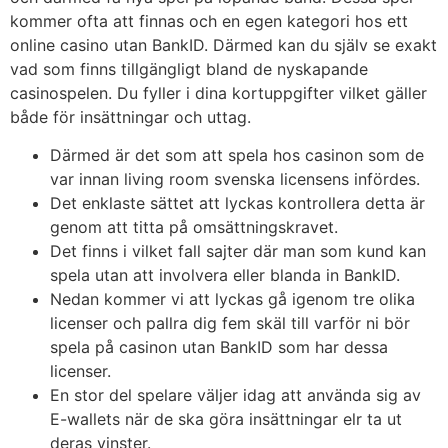
kommer ofta att finnas och en egen kategori hos ett
online casino utan BankID. Därmed kan du själv se exakt
vad som finns tillgängligt bland de nyskapande
casinospelen. Du fyller i dina kortuppgifter vilket gäller
både för insättningar och uttag.
Därmed är det som att spela hos casinon som de
var innan living room svenska licensens infördes.
Det enklaste sättet att lyckas kontrollera detta är
genom att titta på omsättningskravet.
Det finns i vilket fall sajter där man som kund kan
spela utan att involvera eller blanda in BankID.
Nedan kommer vi att lyckas gå igenom tre olika
licenser och pallra dig fem skäl till varför ni bör
spela på casinon utan BankID som har dessa
licenser.
En stor del spelare väljer idag att använda sig av
E-wallets när de ska göra insättningar elr ta ut
deras vinster.