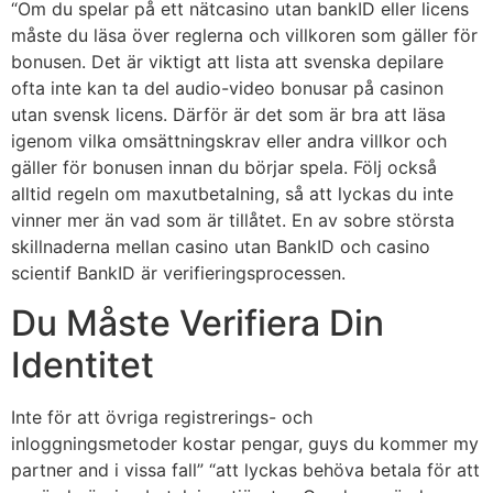
“Om du spelar på ett nätcasino utan bankID eller licens
måste du läsa över reglerna och villkoren som gäller för
bonusen. Det är viktigt att lista att svenska depilare
ofta inte kan ta del audio-video bonusar på casinon
utan svensk licens. Därför är det som är bra att läsa
igenom vilka omsättningskrav eller andra villkor och
gäller för bonusen innan du börjar spela. Följ också
alltid regeln om maxutbetalning, så att lyckas du inte
vinner mer än vad som är tillåtet. En av sobre största
skillnaderna mellan casino utan BankID och casino
scientif BankID är verifieringsprocessen.
Du Måste Verifiera Din
Identitet
Inte för att övriga registrerings- och
inloggningsmetoder kostar pengar, guys du kommer my
partner and i vissa fall” “att lyckas behöva betala för att