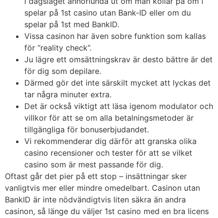
i dagsläget annorlunda ut om man kollar på om i
spelar på 1st casino utan Bank-ID eller om du
spelar på 1st med BankID.
Vissa casinon har även sobre funktion som kallas
för “reality check”.
Ju lägre ett omsättningskrav är desto bättre är det
för dig som depilare.
Därmed gör det inte särskilt mycket att lyckas det
tar några minuter extra.
Det är också viktigt att läsa igenom modulator och
villkor för att se om alla betalningsmetoder är
tillgängliga för bonuserbjudandet.
Vi rekommenderar dig därför att granska olika
casino recensioner och tester för att se vilket
casino som är mest passande för dig.
Oftast går det pier på ett stop – insättningar sker
vanligtvis mer eller mindre omedelbart. Casinon utan
BankID är inte nödvändigtvis liten säkra än andra
casinon, så länge du väljer 1st casino med en bra licens