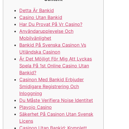
Detta Är Bankid
Casino Utan Bankid
Har Du Provat På Vr Casino?
Användarupplevelse Och
Mobilvänlighet
Bankid På Svenska Casinon Vs
Utländska Casinon
Är Det Möjligt För Mig Att Lyckas
Spela På 1st Online Casino Utan
Bankid?
Casinon Med Bankid Erbjuder
Smidigare Registrering Och
Inloggning
Du Måste Verifiera Noise Identitet
Playojo Casino
Säkerhet På Casinon Utan Svensk
Licens
Casinon Utan Bankid: Komplett