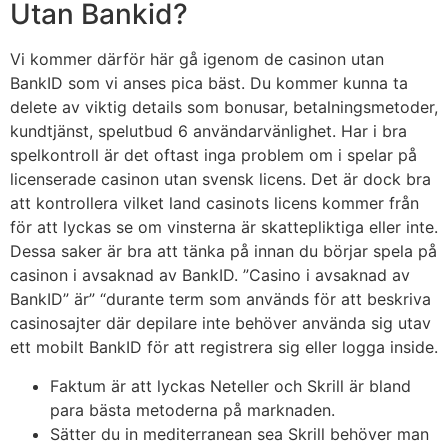
Utan Bankid?
Vi kommer därför här gå igenom de casinon utan
BankID som vi anses pica bäst. Du kommer kunna ta
delete av viktig details som bonusar, betalningsmetoder,
kundtjänst, spelutbud 6 användarvänlighet. Har i bra
spelkontroll är det oftast inga problem om i spelar på
licenserade casinon utan svensk licens. Det är dock bra
att kontrollera vilket land casinots licens kommer från
för att lyckas se om vinsterna är skattepliktiga eller inte.
Dessa saker är bra att tänka på innan du börjar spela på
casinon i avsaknad av BankID. ”Casino i avsaknad av
BankID” är” “durante term som används för att beskriva
casinosajter där depilare inte behöver använda sig utav
ett mobilt BankID för att registrera sig eller logga inside.
Faktum är att lyckas Neteller och Skrill är bland
para bästa metoderna på marknaden.
Sätter du in mediterranean sea Skrill behöver man