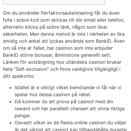
Om du använder flerfaktorsautentisering får du även
fylla i sobre kod som skickas till din email eller telefon,
alternativ klicka på sobre länk, något som ökar
säkerheten. Men denna metod är inte i närheten av lika
smidig och enkel att lyckas använda som BankID. Även
om så inte är fallet, har casinon som inte erbjuder
BankID större bonusar, åtminstone generellt sett.
Länken för avstängning hos utländska casinon brukar
heta ”Self-exclusion” och finns vanligtvis tillgängligt i
ditt spelkonto.
Istället är e viktigt vilket bemötande vi får när vi
spelar hos dessa casinon på nätet.
Då kommer du att prova på casinot med din
reward och har parallellt chansen att vinna riktiga
pengar.
Oavsett vilket av de flesta online casinon du väljer
är det viktigt att casinot kan tillhandahålla durante