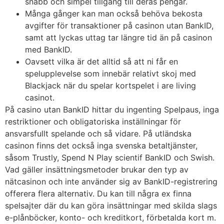
snabb och simpel tillgång till deras pengar.
Många gånger kan man också behöva bekosta
avgifter för transaktioner på casinon utan BankID,
samt att lyckas uttag tar längre tid än på casinon
med BankID.
Oavsett vilka är det alltid så att ni får en
spelupplevelse som innebär relativt skoj med
Blackjack när du spelar kortspelet i are living
casinot.
På casino utan BankID hittar du ingenting Spelpaus, inga
restriktioner och obligatoriska inställningar för
ansvarsfullt spelande och så vidare. På utländska
casinon finns det också inga svenska betaltjänster,
såsom Trustly, Spend N Play scientif BankID och Swish.
Vad gäller insättningsmetoder brukar den typ av
nätcasinon och inte använder sig av BankID-registrering
offerera flera alternativ. Du kan till några ex finna
spelsajter där du kan göra insättningar med skilda slags
e-plånböcker, konto- och kreditkort, förbetalda kort m.