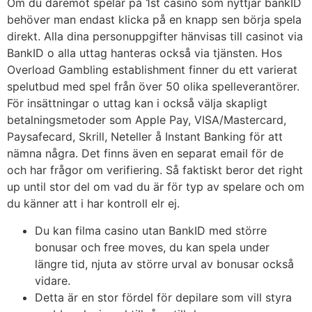
Om du däremot spelar på 1st casino som nyttjar bankID
behöver man endast klicka på en knapp sen börja spela
direkt. Alla dina personuppgifter hänvisas till casinot via
BankID o alla uttag hanteras också via tjänsten. Hos
Overload Gambling establishment finner du ett varierat
spelutbud med spel från över 50 olika spelleverantörer.
För insättningar o uttag kan i också välja skapligt
betalningsmetoder som Apple Pay, VISA/Mastercard,
Paysafecard, Skrill, Neteller å Instant Banking för att
nämna några. Det finns även en separat email för de
och har frågor om verifiering. Så faktiskt beror det right
up until stor del om vad du är för typ av spelare och om
du känner att i har kontroll elr ej.
Du kan filma casino utan BankID med större
bonusar och free moves, du kan spela under
längre tid, njuta av större urval av bonusar också
vidare.
Detta är en stor fördel för depilare som vill styra