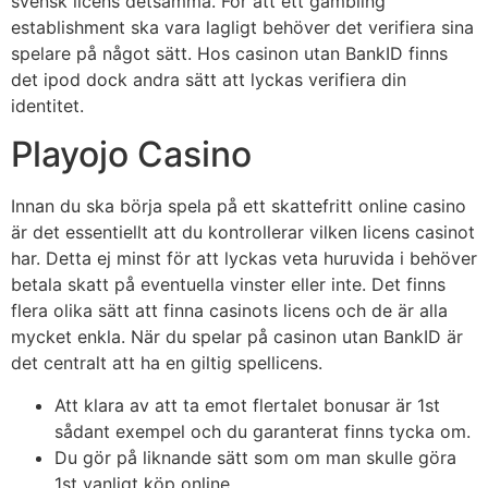
svensk licens detsamma. För att ett gambling
establishment ska vara lagligt behöver det verifiera sina
spelare på något sätt. Hos casinon utan BankID finns
det ipod dock andra sätt att lyckas verifiera din
identitet.
Playojo Casino
Innan du ska börja spela på ett skattefritt online casino
är det essentiellt att du kontrollerar vilken licens casinot
har. Detta ej minst för att lyckas veta huruvida i behöver
betala skatt på eventuella vinster eller inte. Det finns
flera olika sätt att finna casinots licens och de är alla
mycket enkla. När du spelar på casinon utan BankID är
det centralt att ha en giltig spellicens.
Att klara av att ta emot flertalet bonusar är 1st
sådant exempel och du garanterat finns tycka om.
Du gör på liknande sätt som om man skulle göra
1st vanligt köp online.