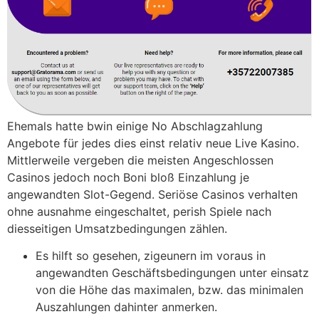
Ehemals hatte bwin einige No Abschlagzahlung
Angebote für jedes dies einst relativ neue Live Kasino.
Mittlerweile vergeben die meisten Angeschlossen
Casinos jedoch noch Boni bloß Einzahlung je
angewandten Slot-Gegend. Seriöse Casinos verhalten
ohne ausnahme eingeschaltet, perish Spiele nach
diesseitigen Umsatzbedingungen zählen.
Es hilft so gesehen, zigeunern im voraus in
angewandten Geschäftsbedingungen unter einsatz
von die Höhe das maximalen, bzw. das minimalen
Auszahlungen dahinter anmerken.