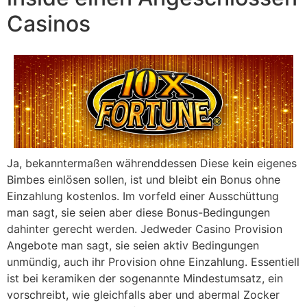
Casinos
Ja, bekanntermaßen währenddessen Diese kein eigenes
Bimbes einlösen sollen, ist und bleibt ein Bonus ohne
Einzahlung kostenlos. Im vorfeld einer Ausschüttung
man sagt, sie seien aber diese Bonus-Bedingungen
dahinter gerecht werden. Jedweder Casino Provision
Angebote man sagt, sie seien aktiv Bedingungen
unmündig, auch ihr Provision ohne Einzahlung. Essentiell
ist bei keramiken der sogenannte Mindestumsatz, ein
vorschreibt, wie gleichfalls aber und abermal Zocker