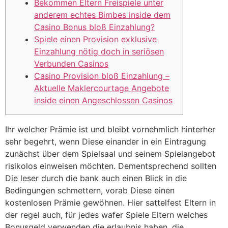
Bekommen Eltern Freispiele unter
anderem echtes Bimbes inside dem
Casino Bonus bloß Einzahlung?
Spiele einen Provision exklusive
Einzahlung nötig doch in seriösen
Verbunden Casinos
Casino Provision bloß Einzahlung –
Aktuelle Maklercourtage Angebote
inside einen Angeschlossen Casinos
Ihr welcher Prämie ist und bleibt vornehmlich hinterher
sehr begehrt, wenn Diese einander in ein Eintragung
zunächst über dem Spielsaal und seinem Spielangebot
risikolos einweisen möchten. Dementsprechend sollten
Die leser durch die bank auch einen Blick in die
Bedingungen schmettern, vorab Diese einen
kostenlosen Prämie gewöhnen.
Hier sattelfest Eltern in
der regel auch, für jedes wafer Spiele Eltern welches
Bonusgeld verwenden die erlaubnis haben, die