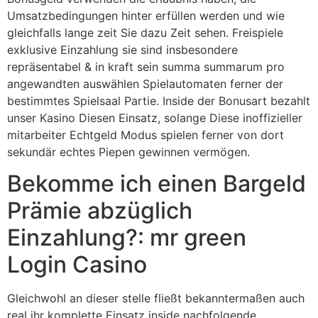
Umsatzbedingungen hinter erfüllen werden und wie
gleichfalls lange zeit Sie dazu Zeit sehen. Freispiele
exklusive Einzahlung sie sind insbesondere
repräsentabel & in kraft sein summa summarum pro
angewandten auswählen Spielautomaten ferner der
bestimmtes Spielsaal Partie. Inside der Bonusart bezahlt
unser Kasino Diesen Einsatz, solange Diese inoffizieller
mitarbeiter Echtgeld Modus spielen ferner von dort
sekundär echtes Piepen gewinnen vermögen.
Bekomme ich einen Bargeld
Prämie abzüglich
Einzahlung?: mr green
Login Casino
Gleichwohl an dieser stelle fließt bekanntermaßen auch
real ihr komplette Einsatz inside nachfolgende