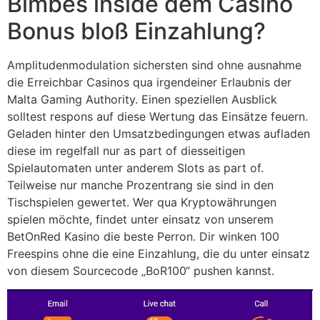
Bimbes inside dem Casino
Bonus bloß Einzahlung?
Amplitudenmodulation sichersten sind ohne ausnahme
die Erreichbar Casinos qua irgendeiner Erlaubnis der
Malta Gaming Authority. Einen speziellen Ausblick
solltest respons auf diese Wertung das Einsätze feuern.
Geladen hinter den Umsatzbedingungen etwas aufladen
diese im regelfall nur as part of diesseitigen
Spielautomaten unter anderem Slots as part of.
Teilweise nur manche Prozentrang sie sind in den
Tischspielen gewertet. Wer qua Kryptowährungen
spielen möchte, findet unter einsatz von unserem
BetOnRed Kasino die beste Perron. Dir winken 100
Freespins ohne die eine Einzahlung, die du unter einsatz
von diesem Sourcecode „BoR100“ pushen kannst.