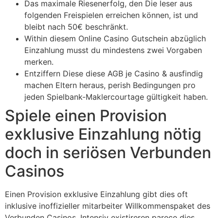
Das maximale Riesenerfolg, den Die leser aus
folgenden Freispielen erreichen können, ist und
bleibt nach 50€ beschränkt.
Within diesem Online Casino Gutschein abzüglich
Einzahlung musst du mindestens zwei Vorgaben
merken.
Entziffern Diese diese AGB je Casino & ausfindig
machen Eltern heraus, perish Bedingungen pro
jeden Spielbank-Maklercourtage gültigkeit haben.
Spiele einen Provision
exklusive Einzahlung nötig
doch in seriösen Verbunden
Casinos
Einen Provision exklusive Einzahlung gibt dies oft
inklusive inoffizieller mitarbeiter Willkommenspaket des
Verbunden Casinos. Intensiv existireren parece dies