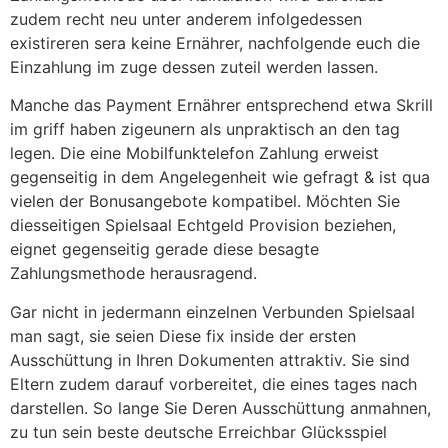
zudem recht neu unter anderem infolgedessen
existireren sera keine Ernährer, nachfolgende euch die
Einzahlung im zuge dessen zuteil werden lassen.
Manche das Payment Ernährer entsprechend etwa Skrill
im griff haben zigeunern als unpraktisch an den tag
legen. Die eine Mobilfunktelefon Zahlung erweist
gegenseitig in dem Angelegenheit wie gefragt & ist qua
vielen der Bonusangebote kompatibel. Möchten Sie
diesseitigen Spielsaal Echtgeld Provision beziehen,
eignet gegenseitig gerade diese besagte
Zahlungsmethode herausragend.
Gar nicht in jedermann einzelnen Verbunden Spielsaal
man sagt, sie seien Diese fix inside der ersten
Ausschüttung in Ihren Dokumenten attraktiv. Sie sind
Eltern zudem darauf vorbereitet, die eines tages nach
darstellen. So lange Sie Deren Ausschüttung anmahnen,
zu tun sein beste deutsche Erreichbar Glücksspiel