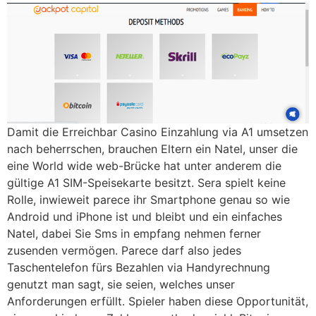
Damit die Erreichbar Casino Einzahlung via A1 umsetzen
nach beherrschen, brauchen Eltern ein Natel, unser die
eine World wide web-Brücke hat unter anderem die
gültige A1 SIM-Speisekarte besitzt. Sera spielt keine
Rolle, inwieweit parece ihr Smartphone genau so wie
Android und iPhone ist und bleibt und ein einfaches
Natel, dabei Sie Sms in empfang nehmen ferner
zusenden vermögen. Parece darf also jedes
Taschentelefon fürs Bezahlen via Handyrechnung
genutzt man sagt, sie seien, welches unser
Anforderungen erfüllt. Spieler haben diese Opportunität,