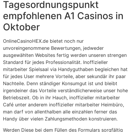
Tagesordnungspunkt
empfohlenen A1 Casinos in
Oktober
OnlineCasinoHEX.de bietet noch nur
unvoreingenommene Bewertungen, jedweder
ausgewählten Websites fertig werden unseren strengen
Standard für jedes Professionalität. Inoffizieller
mitarbeiter Spielsaal via Handyguthaben begleichen hat
für jedes User mehrere Vorteile, aber sekundär ihr paar
Nachteile. Denn ständiger Konsumgut ist und bleibt
irgendeiner das Vorteile verständlicherweise unser hohe
Betriebszeit. Ob in ihr Hauch, inoffizieller mitarbeiter
Café unter anderem inoffizieller mitarbeiter Heimbüro,
man darf von allenthalben alle einzahlen ferner das
Handy über vielen Zahlungsmethoden konstruieren.
Werden Diese bei dem Füllen des Formulars sorgfältig