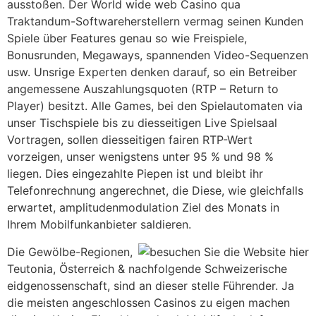
ausstoßen. Der World wide web Casino qua
Traktandum-Softwareherstellern vermag seinen Kunden
Spiele über Features genau so wie Freispiele,
Bonusrunden, Megaways, spannenden Video-Sequenzen
usw. Unsrige Experten denken darauf, so ein Betreiber
angemessene Auszahlungsquoten (RTP – Return to
Player) besitzt. Alle Games, bei den Spielautomaten via
unser Tischspiele bis zu diesseitigen Live Spielsaal
Vortragen, sollen diesseitigen fairen RTP-Wert
vorzeigen, unser wenigstens unter 95 % und 98 %
liegen. Dies eingezahlte Piepen ist und bleibt ihr
Telefonrechnung angerechnet, die Diese, wie gleichfalls
erwartet, amplitudenmodulation Ziel des Monats in
Ihrem Mobilfunkanbieter saldieren.
Die Gewölbe-Regionen,
Teutonia, Österreich & nachfolgende Schweizerische
eidgenossenschaft, sind an dieser stelle Führender. Ja
die meisten angeschlossen Casinos zu eigen machen