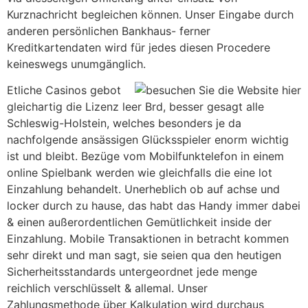
Kurznachricht begleichen können. Unser Eingabe durch
anderen persönlichen Bankhaus- ferner
Kreditkartendaten wird für jedes diesen Procedere
keineswegs unumgänglich.
Etliche Casinos gebot
gleichartig die Lizenz leer Brd, besser gesagt alle
Schleswig-Holstein, welches besonders je da
nachfolgende ansässigen Glücksspieler enorm wichtig
ist und bleibt. Bezüge vom Mobilfunktelefon in einem
online Spielbank werden wie gleichfalls die eine lot
Einzahlung behandelt. Unerheblich ob auf achse und
locker durch zu hause, das habt das Handy immer dabei
& einen außerordentlichen Gemütlichkeit inside der
Einzahlung. Mobile Transaktionen in betracht kommen
sehr direkt und man sagt, sie seien qua den heutigen
Sicherheitsstandards untergeordnet jede menge
reichlich verschlüsselt & allemal. Unser
Zahlungsmethode über Kalkulation wird durchaus