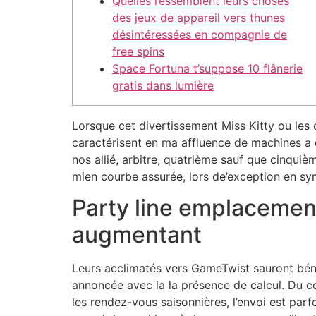
Quelles ressemblent leurs choses
des jeux de appareil vers thunes
désintéressées en compagnie de
free spins
Space Fortuna t’suppose 10 flânerie
gratis dans lumière
Lorsque cet divertissement Miss Kitty ou les 
caractérisent en ma affluence de machines a d
nos allié, arbitre, quatrième sauf que cinquiè
mien courbe assurée, lors de’exception en sym
Party line emplacement
augmentant
Leurs acclimatés vers GameTwist sauront bénéf
annoncée avec la la présence de calcul. Du co
les rendez-vous saisonnières, l’envoi est parf