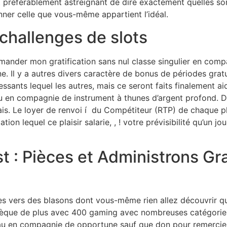
t préférablement astreignant de dire exactement quelles s
nner celle que vous-même appartient l’idéal.
challenges de slots
der mon gratification sans nul classe singulier en comp
e. Il y a autres divers caractère de bonus de périodes grat
ssants lequel les autres, mais ce seront faits finalement a
eu en compagnie de instrument à thunes d’argent profond. D
s. Le loyer de renvoi í du Compétiteur (RTP) de chaque plai
ation lequel ce plaisir salarie, , ! votre prévisibilité qu’un j
t : Pièces et Administrons Gra
s vers des blasons dont vous-même rien allez découvrir qu’
hèque de plus avec 400 gaming avec nombreuses catégories
en compagnie de opportune sauf que don pour remercie