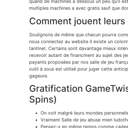
quand de machines à dessous un peu qu’il es
multiples machines a avec gratis sauf que do
Comment jouent leurs 
Soulignons de même que chacun pourra comman
nous connectez au website il existe un colonn
tantinet. Certains sont davantage mieux intére
recevoir autant de financment au sujet des j
payants proposées par nos salle de jeu françai
outil à sous est utilisé pour juger cette anticip
gageure.
Gratification GameTwis
Spins)
On voit malgré leurs mondes personnelle
Vraiment Salle de jeu abuse mien ludot
Pensez-y en même temps comme cadeau 