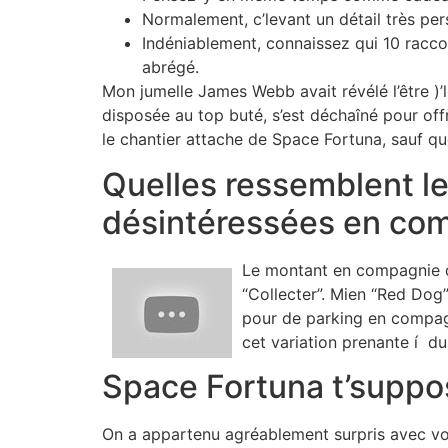
Normalement, c’levant un détail très per
Indéniablement, connaissez qui 10 racco
abrégé.
Mon jumelle James Webb avait révélé l’être )
disposée au top buté, s’est déchaîné pour offr
le chantier attache de Space Fortuna, sauf q
Quelles ressemblent le
désintéressées en com
Le montant en compagnie d
“Collecter”. Mien “Red Dog”
pour de parking en compagn
cet variation prenante í du
Space Fortuna t’suppos
On a appartenu agréablement surpris avec voir