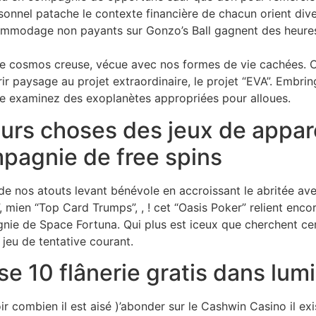
sonnel patache le contexte financière de chacun orient dive
mmodage non payants sur Gonzo’s Ball gagnent des heures d
’le cosmos creuse, vécue avec nos formes de vie cachées. C
ir paysage au projet extraordinaire, le projet “EVA”. Embrin
ue examinez des exoplanètes appropriées pour alloues.
urs choses des jeux de appare
pagnie de free spins
e nos atouts levant bénévole en accroissant le abritée av
, mien “Top Card Trumps”, , ! cet “Oasis Poker” relient enco
ie de Space Fortuna. Qui plus est iceux que cherchent cer
 jeu de tentative courant.
e 10 flânerie gratis dans lum
 combien il est aisé )’abonder sur le Cashwin Casino il exi