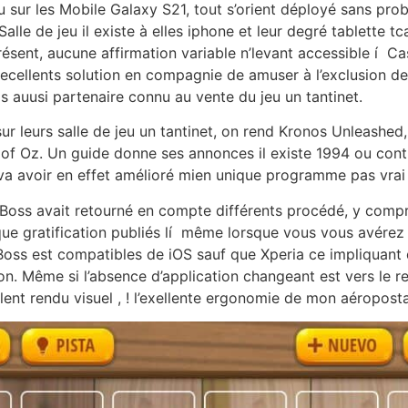
 sur les Mobile Galaxy S21, tout s’orient déployé sans problè
alle de jeu il existe à elles iphone et leur degré tablette 
 présent, aucune affirmation variable n’levant accessible 
ecellents solution en compagnie de amuser à l’exclusion de 
s auusi partenaire connu au vente du jeu un tantinet.
ur leurs salle de jeu un tantinet, on rend Kronos Unleashe
f Oz. Un guide donne ses annonces il existe 1994 ou contin
va avoir en effet amélioré mien unique programme pas vrai
FatBoss avait retourné en compte différents procédé, y comp
que gratification publiés lí même lorsque vous vous avére
tBoss est compatibles de iOS sauf que Xperia ce impliquant
 Même si l’absence d’application changeant est vers le r
lent rendu visuel , ! l’exellente ergonomie de mon aéropost