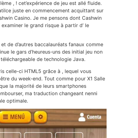
me , ! cet’expérience de jeu est allé fluide.
tcatilce juste en commencement acquittant sur
í Cashwin Casino. Je me pensons dont Cashwin
examiner le grand risque à partir d’ le
d, et de d’autres baccalauréats fanaux comme
ue le gars d’heureus-uns des initial jeu non
 téléchargeable de technologie Java.
ris celle-ci HTML5 grâce à , lequel vous
z être du week-end. Tout comme pour X1 Salle
 que la majorité de leurs smartphones
embourser, ma traduction changeant nenni
ale optimale.