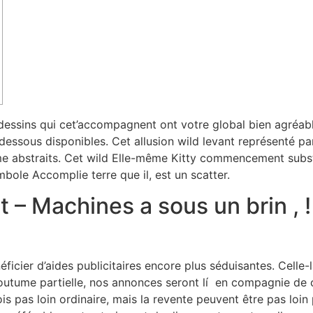
dessins qui cet’accompagnent ont votre global bien agréable
essous disponibles. Cet allusion wild levant représenté par
me abstraits.
Cet wild Elle-même Kitty commencement substi
bole Accomplie terre que il, est un scatter.
 – Machines a sous un brin , 
icier d’aides publicitaires encore plus séduisantes. Celle
utume partielle, nos annonces seront lí en compagnie de cet
ois pas loin ordinaire, mais la revente peuvent être pas loi