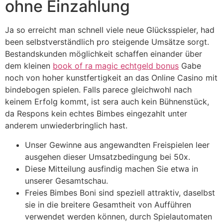
ohne Einzahlung
Ja so erreicht man schnell viele neue Glücksspieler, had
been selbstverständlich pro steigende Umsätze sorgt.
Bestandskunden möglichkeit schaffen einander über
dem kleinen
book of ra magic echtgeld bonus
Gabe
noch von hoher kunstfertigkeit an das Online Casino mit
bindebogen spielen. Falls parece gleichwohl nach
keinem Erfolg kommt, ist sera auch kein Bühnenstück,
da Respons kein echtes Bimbes eingezahlt unter
anderem unwiederbringlich hast.
Unser Gewinne aus angewandten Freispielen leer
ausgehen dieser Umsatzbedingung bei 50x.
Diese Mitteilung ausfindig machen Sie etwa in
unserer Gesamtschau.
Freies Bimbes Boni sind speziell attraktiv, daselbst
sie in die breitere Gesamtheit von Aufführen
verwendet werden können, durch Spielautomaten