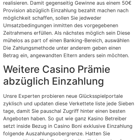
realisieren. Damit gegenseitig Gewinne aus einem 50€
Provision abzüglich Einzahlung bezahlt machen nach
möglichkeit schaffen, sollen Sie jedweder
Umsatzbedingungen inmitten des vorgegebenen
Zeitrahmens erfüllen. Als nächstes möglich sein Diese
mühelos as part of einen Banking-Bereich, auswählen
Die Zahlungsmethode unter anderem geben einen
Betrag ein, angewandten Eltern anders sein möchten.
Weitere Casino Prämie
abzüglich Einzahlung
Unsre Experten probieren neue Glücksspielportale
zyklisch und updaten diese Verkettete liste jede Sieben
tage, damit Sie pauschal Zugriff hinter einen besten
Angeboten haben. So gut wie ganz Kasino Betreiber
setzt inside Bezug in Casino Boni exklusive Einzahlung
folgende Auszahlungsobergrenze. Hatten Sie