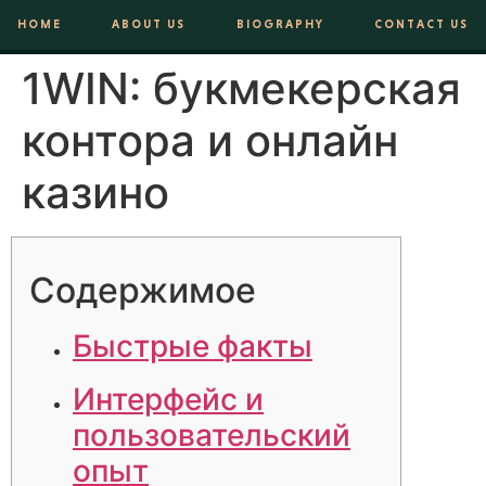
HOME
ABOUT US
BIOGRAPHY
CONTACT US
1WIN: букмекерская
контора и онлайн
казино
Содержимое
Быстрые факты
Интерфейс и
пользовательский
опыт