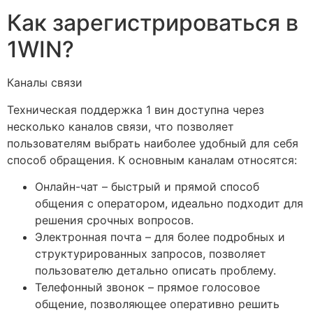
Как зарегистрироваться в
1WIN?
Каналы связи
Техническая поддержка 1 вин доступна через
несколько каналов связи, что позволяет
пользователям выбрать наиболее удобный для себя
способ обращения. К основным каналам относятся:
Онлайн-чат – быстрый и прямой способ
общения с оператором, идеально подходит для
решения срочных вопросов.
Электронная почта – для более подробных и
структурированных запросов, позволяет
пользователю детально описать проблему.
Телефонный звонок – прямое голосовое
общение, позволяющее оперативно решить