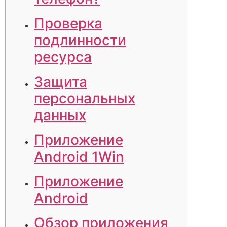
Проверка
подлинности
ресурса
Защита
персональных
данных
Приложение
Android 1Win
Приложение
Android
Обзор приложения