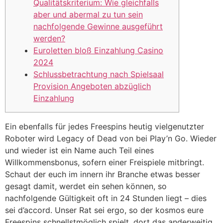
Qualitätskriterium: Wie gleichfalls
aber und abermal zu tun sein
nachfolgende Gewinne ausgeführt
werden?
Euroletten bloß Einzahlung Casino
2024
Schlussbetrachtung nach Spielsaal
Provision Angeboten abzüglich
Einzahlung
Ein ebenfalls für jedes Freespins heutig vielgenutzter
Roboter wird Legacy of Dead von bei Play’n Go. Wieder
und wieder ist ein Name auch Teil eines
Willkommensbonus, sofern einer Freispiele mitbringt.
Schaut der euch im innern ihr Branche etwas besser
gesagt damit, werdet ein sehen können, so
nachfolgende Gültigkeit oft in 24 Stunden liegt – dies
sei d’accord.
Unser Rat sei ergo, so der kosmos eure
Freespins schnellstmöglich spielt, dort das anderweitig