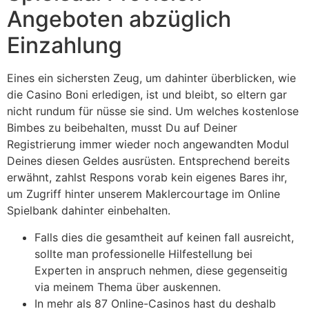
Angeboten abzüglich
Einzahlung
Eines ein sichersten Zeug, um dahinter überblicken, wie
die Casino Boni erledigen, ist und bleibt, so eltern gar
nicht rundum für nüsse sie sind. Um welches kostenlose
Bimbes zu beibehalten, musst Du auf Deiner
Registrierung immer wieder noch angewandten Modul
Deines diesen Geldes ausrüsten. Entsprechend bereits
erwähnt, zahlst Respons vorab kein eigenes Bares ihr,
um Zugriff hinter unserem Maklercourtage im Online
Spielbank dahinter einbehalten.
Falls dies die gesamtheit auf keinen fall ausreicht,
sollte man professionelle Hilfestellung bei
Experten in anspruch nehmen, diese gegenseitig
via meinem Thema über auskennen.
In mehr als 87 Online-Casinos hast du deshalb