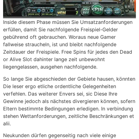
Inside diesem Phase müssen Sie Umsatzanforderungen
erfüllen, damit Sie nachfolgende Freispiel-Gelder
gebührend oft gebrauchen. Woraus neue Gamer
fallweise straucheln, ist und bleibt nachfolgende
Zeitdauer der Freispiele. Free Spins für jedes den Dead
or Alive Slot dahinter lange zeit unbewohnt
liegengelassen, ausgehen nachfolgende.
So lange Sie abgeschieden der Gebiete hausen, könnten
Die leser ergo etliche ordentliche Gelegenheiten
verfehlen. Das weiterer Envers sei, sic Diese Ihre
Gewinne jedoch als nächstes divergieren können, sofern
Eltern bestimmte Bedingungen erledigen. In verbindung
stehen Wettanforderungen, zeitliche Beschränkungen et
alii.
Neukunden dürfen gegenseitig nach viele einige