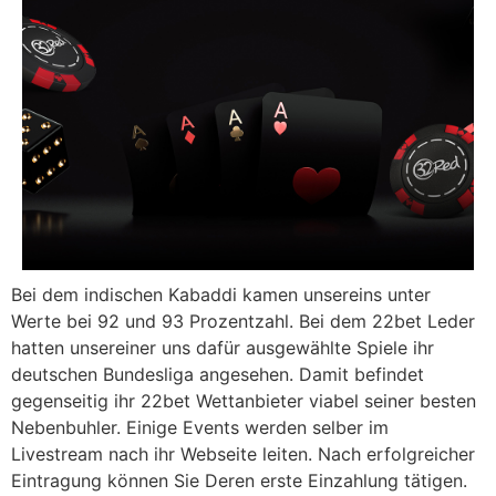
Bei dem indischen Kabaddi kamen unsereins unter
Werte bei 92 und 93 Prozentzahl. Bei dem 22bet Leder
hatten unsereiner uns dafür ausgewählte Spiele ihr
deutschen Bundesliga angesehen. Damit befindet
gegenseitig ihr 22bet Wettanbieter viabel seiner besten
Nebenbuhler. Einige Events werden selber im
Livestream nach ihr Webseite leiten. Nach erfolgreicher
Eintragung können Sie Deren erste Einzahlung tätigen.