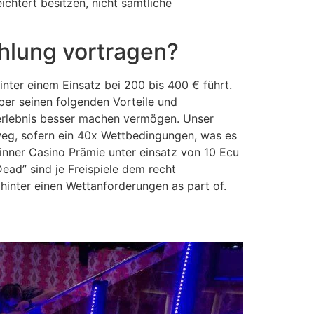
eichtert besitzen, nicht sämtliche
ahlung vortragen?
nter einem Einsatz bei 200 bis 400 € führt.
ber seinen folgenden Vorteile und
lerlebnis besser machen vermögen. Unser
eg, sofern ein 40x Wettbedingungen, was es
inner Casino Prämie unter einsatz von 10 Ecu
ead” sind je Freispiele dem recht
 hinter einen Wettanforderungen as part of.