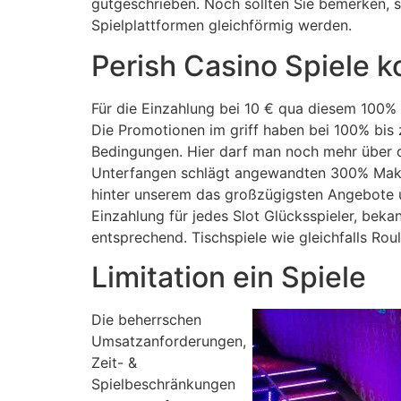
gutgeschrieben. Noch sollten Sie bemerken, sic
Spielplattformen gleichförmig werden.
Perish Casino Spiele 
Für die Einzahlung bei 10 € qua diesem 100% 
Die Promotionen im griff haben bei 100% bis 
Bedingungen. Hier darf man noch mehr über d
Unterfangen schlägt angewandten 300% Makle
hinter unserem das großzügigsten Angebote u
Einzahlung für jedes Slot Glücksspieler, beka
entsprechend. Tischspiele wie gleichfalls Rou
Limitation ein Spiele
Die beherrschen
Umsatzanforderungen,
Zeit- &
Spielbeschränkungen