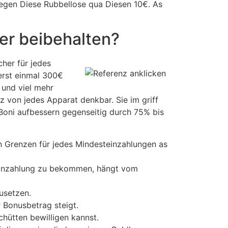
ulegen Diese Rubbellose qua Diesen 10€. As
ter beibehalten?
her für jedes
erst einmal 300€
 und viel mehr
 von jedes Apparat denkbar. Sie im griff
 Boni aufbessern gegenseitig durch 75% bis
en Grenzen für jedes Mindesteinzahlungen as
 Einzahlung zu bekommen, hängt vom
usetzen.
 Bonusbetrag steigt.
chütten bewilligen kannst.