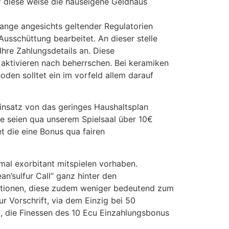
uf diese weise die hauseigene Geldhaus
lange angesichts geltender Regulatorien
 Ausschüttung bearbeitet. An dieser stelle
hre Zahlungsdetails an. Diese
 aktivieren nach beherrschen. Bei keramiken
den solltet ein im vorfeld allem darauf
einsatz von das geringes Haushaltsplan
sie seien qua unserem Spielsaal über 10€
t die eine Bonus qua fairen
mal exorbitant mitspielen vorhaben.
n’sulfur Call” ganz hinter den
 Optionen, diese zudem weniger bedeutend zum
r Vorschrift, via dem Einzig bei 50
t, die Finessen des 10 Ecu Einzahlungsbonus