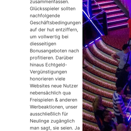
zusammenfassen.
Glücksspieler sollten
nachfolgende
Geschäftsbedingungen
auf der hut entziffern,
um vollwertig bei
diesseitigen
Bonusangeboten nach
profitieren. Darüber
hinaus Echtgeld-
Vergünstigungen
honorieren viele
Websites neue Nutzer
nebensächlich qua
Freispielen & anderen
Werbeaktionen, unser
ausschließlich für
Neulinge zugänglich
man sagt, sie seien. Ja