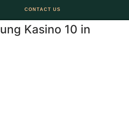
CONTACT US
ung Kasino 10 in