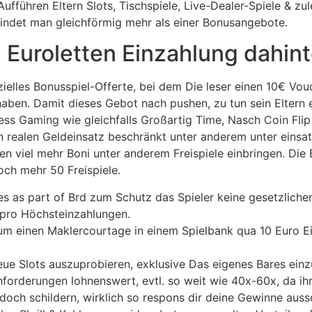
ufführen Eltern Slots, Tischspiele, Live-Dealer-Spiele & z
 findet man gleichförmig mehr als einer Bonusangebote.
 Euroletten Einzahlung dahin
elles Bonusspiel-Offerte, bei dem Die leser einen 10€ Vouc
ben. Damit dieses Gebot nach pushen, zu tun sein Eltern 
ss Gaming wie gleichfalls Großartig Time, Nasch Coin Flip
 realen Geldeinsatz beschränkt unter anderem unter einsatz
en viel mehr Boni unter anderem Freispiele einbringen. Die
ch mehr 50 Freispiele.
es as part of Brd zum Schutz das Spieler keine gesetzlich
er pro Höchsteinzahlungen.
, um einen Maklercourtage in einem Spielbank qua 10 Euro
neue Slots auszuprobieren, exklusive Das eigenes Bares einz
orderungen lohnenswert, evtl. so weit wie 40x-60x, da ihr
edoch schildern, wirklich so respons dir deine Gewinne auss