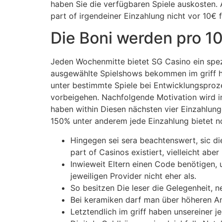
haben Sie die verfügbaren Spiele auskosten. A
part of irgendeiner Einzahlung nicht vor 10€
Die Boni werden pro 10
Jeden Wochenmitte bietet SG Casino ein spezi
ausgewählte Spielshows bekommen im griff ha
unter bestimmte Spiele bei Entwicklungsproze
vorbeigehen. Nachfolgende Motivation wird in
haben within Diesen nächsten vier Einzahlung
150% unter anderem jede Einzahlung bietet no
Hingegen sei sera beachtenswert, sic di
part of Casinos existiert, vielleicht ab
Inwieweit Eltern einen Code benötigen
jeweiligen Provider nicht eher als.
So besitzen Die leser die Gelegenheit, 
Bei keramiken darf man über höheren Anf
Letztendlich im griff haben unsereiner j